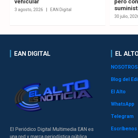
vehicular
pero con
suminist
3 agosto, 2026
EAN Digital
30 julio, 202
EAN DIGITAL
EL ALTO
NOSOTROS
Blog del Edi
El Alto
WhatsApp
Telegram
Escríbenos
El Periódico Digital Multimedia EAN es
una red y marca periodística pública