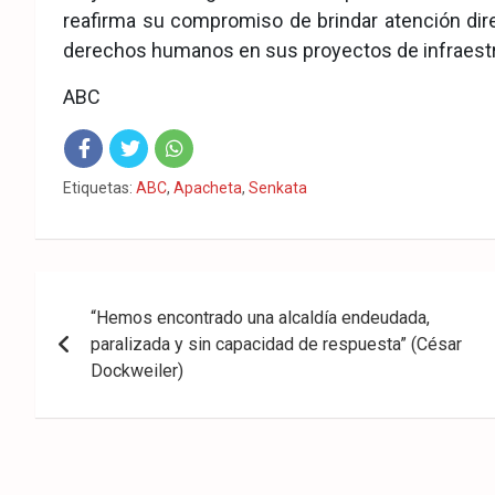
reafirma su compromiso de brindar atención direc
derechos humanos en sus proyectos de infraestr
ABC
Fac
Twit
Wha
Etiquetas:
ABC
,
Apacheta
,
Senkata
eb
ter
tsA
ook
pp
Navegación
“Hemos encontrado una alcaldía endeudada,
de
paralizada y sin capacidad de respuesta” (César
entradas
Dockweiler)