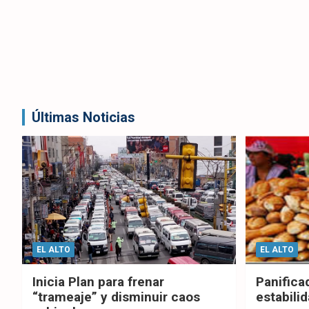
Últimas Noticias
EL ALTO
EL ALTO
Inicia Plan para frenar
Panifica
“trameaje” y disminuir caos
estabilid