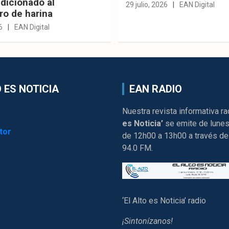
dicionado al
29 julio, 2026
EAN Digital
ro de harina
6
EAN Digital
 ES NOTICIA
EAN RADIO
Nuestra revista informativa ra
es Noticia’
se emite de lunes
tor
de 12h00 a 13h00 a través de
94.0 FM.
‘El Alto es Noticia’ radio
¡Sintonízanos!