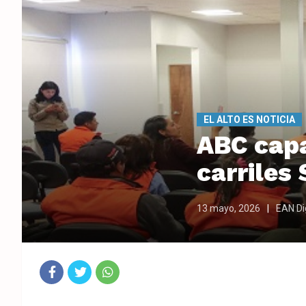
EL ALTO ES NOTICIA
ABC capa
carriles
13 mayo, 2026
EAN Dig
Fac
Twit
Wha