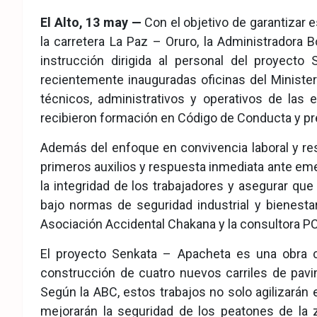
eb
ter
tsA
El Alto, 13 may —
Con el objetivo de garantizar 
ook
pp
la carretera La Paz – Oruro, la Administradora B
instrucción dirigida al personal del proyecto
recientemente inauguradas oficinas del Minister
técnicos, administrativos y operativos de las 
recibieron formación en Código de Conducta y pr
Además del enfoque en convivencia laboral y res
primeros auxilios y respuesta inmediata ante em
la integridad de los trabajadores y asegurar que
bajo normas de seguridad industrial y bienestar 
Asociación Accidental Chakana y la consultora P
El proyecto Senkata – Apacheta es una obra c
construcción de cuatro nuevos carriles de pavim
Según la ABC, estos trabajos no solo agilizarán el
mejorarán la seguridad de los peatones de la z