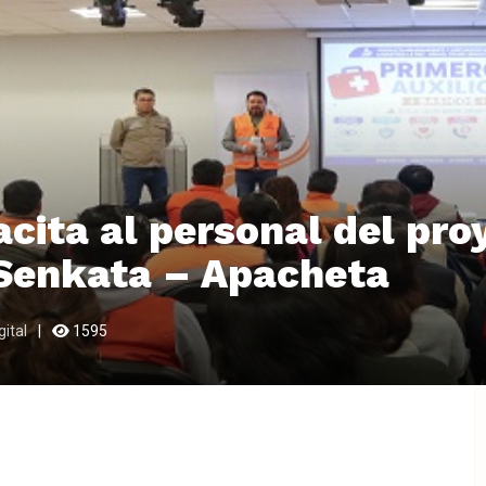
cita al personal del pro
 Senkata – Apacheta
ital
1595