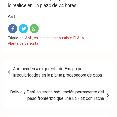
lo realice en un plazo de 24 horas.
ABI
Fac
Twit
Wha
Etiquetas:
ANH
,
calidad de combustible
,
El Alto
,
Planta de Senkata
eb
ter
tsA
ook
pp
Navegación
Aprehenden a exgerente de Emapa por
de
irregularidades en la planta procesadora de papa
entradas
Bolivia y Perú acuerdan habilitación permanente del
paso fronterizo que une La Paz con Tacna