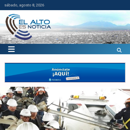
Saltar
sábado, agosto 8, 2026
al
contenido
El Alto es Noticia
Últimas noticias de El Alto, Bolivia y el mundo.