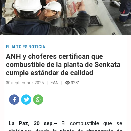
EL ALTO ES NOTICIA
ANH y choferes certifican que
combustible de la planta de Senkata
cumple estándar de calidad
30 septiembre, 2025
EAN
3281
Fac
Twit
Wha
eb
ter
tsA
La Paz, 30 sep.–
El combustible que se
ook
pp