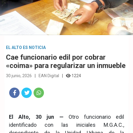
EL ALTO ES NOTICIA
Cae funcionario edil por cobrar
«coima» para regularizar un inmueble
30 junio, 2026
EAN Digital
1224
Fac
Twit
Wha
eb
ter
tsA
El Alto, 30 jun —
Otro funcionario edil
ook
pp
identificado con las iniciales M.G.A.C.,
dependiente de la Unidad Urbana de la