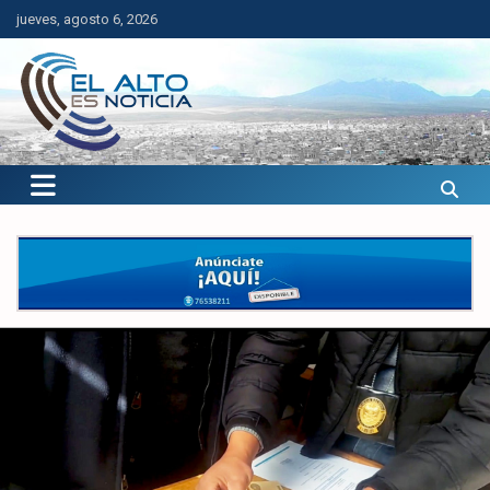
Saltar
jueves, agosto 6, 2026
al
contenido
El Alto es Noticia
Últimas noticias de El Alto, Bolivia y el mundo.