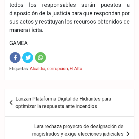
todos los responsables serán puestos a
disposición de la justicia para que respondan por
sus actos y restituyan los recursos obtenidos de
manera ilícita.
GAMEA
Fac
Twit
Wha
Etiquetas:
Alcaldia
,
corrupción
,
El Alto
eb
ter
tsA
ook
pp
Navegación
Lanzan Plataforma Digital de Hidrantes para
de
optimizar la respuesta ante incendios
entradas
Lara rechaza proyecto de designación de
magistrados y exige elecciones judiciales