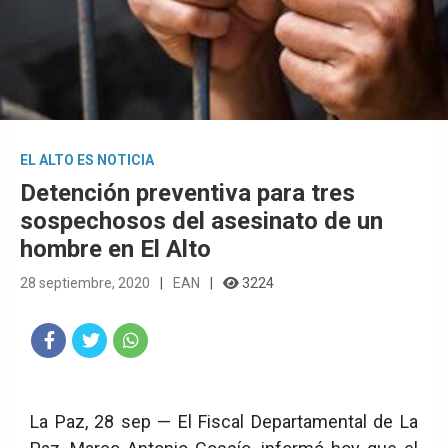
EL ALTO ES NOTICIA
Detención preventiva para tres
sospechosos del asesinato de un
hombre en El Alto
28 septiembre, 2020
EAN
3224
Fac
Twit
Wha
eb
ter
tsA
La Paz, 28 sep — El Fiscal Departamental de La
ook
pp