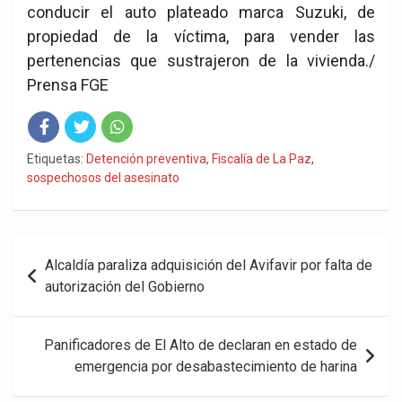
conducir el auto plateado marca Suzuki, de
propiedad de la víctima, para vender las
pertenencias que sustrajeron de la vivienda./
Prensa FGE
Fac
Twit
Wha
Etiquetas:
Detención preventiva
,
Fiscalía de La Paz
,
sospechosos del asesinato
eb
ter
tsA
ook
pp
Navegación
Alcaldía paraliza adquisición del Avifavir por falta de
de
autorización del Gobierno
entradas
Panificadores de El Alto de declaran en estado de
emergencia por desabastecimiento de harina