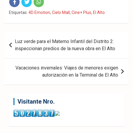
Fac
Twit
Wha
Etiquetas:
4D Emotion
,
Cielo Mall
,
Cine+ Plus
,
El Alto
eb
ter
tsA
ook
pp
Navegación
Luz verde para el Materno Infantil del Distrito 2:
de
inspeccionan predios de la nueva obra en El Alto
entradas
Vacaciones invernales: Viajes de menores exigen
autorización en la Terminal de El Alto
Visitante Nro.