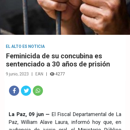
EL ALTO ES NOTICIA
Feminicida de su concubina es
sentenciado a 30 años de prisión
9 junio, 2023
EAN
4277
Fac
Twit
Wha
eb
ter
tsA
La Paz, 09 jun —
El Fiscal Departamental de La
ook
pp
Paz, William Alave Laura, informó hoy que, en
audiencia de juicio oral, el Ministerio Público