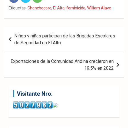
Fac
Twit
Wha
Etiquetas:
Chonchocoro
,
El Alto
,
feminicida
,
William Alave
eb
ter
tsA
ook
pp
Navegación
Niños y niñas participan de las Brigadas Escolares
de
de Seguridad en El Alto
entradas
Exportaciones de la Comunidad Andina crecieron en
19,5% en 2022
Visitante Nro.