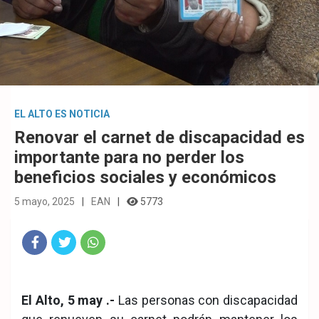
EL ALTO ES NOTICIA
Renovar el carnet de discapacidad es
importante para no perder los
beneficios sociales y económicos
5 mayo, 2025
EAN
5773
Fac
Twit
Wha
eb
ter
tsA
El Alto, 5 may .-
Las personas con discapacidad
ook
pp