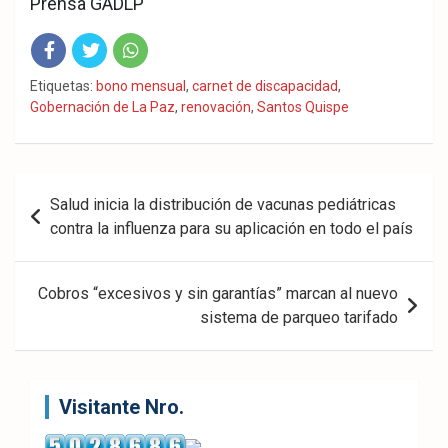
Prensa GADLP
Fac
Twit
Wha
Etiquetas:
bono mensual
,
carnet de discapacidad
,
Gobernación de La Paz
,
renovación
,
Santos Quispe
eb
ter
tsA
ook
pp
Navegación
Salud inicia la distribución de vacunas pediátricas
de
contra la influenza para su aplicación en todo el país
entradas
Cobros “excesivos y sin garantías” marcan al nuevo
sistema de parqueo tarifado
Visitante Nro.