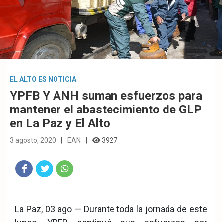
EL ALTO ES NOTICIA
YPFB Y ANH suman esfuerzos para
mantener el abastecimiento de GLP
en La Paz y El Alto
3 agosto, 2020
EAN
3927
Fac
Twit
Wha
eb
ter
tsA
La Paz, 03 ago — Durante toda la jornada de este
ook
pp