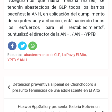
“Aseguramos que hasta mañana martes, se
tendrán abastecidos de GLP todos los barrios
paceños; la ANH, en aplicación del cumplimento
de su potestad y atribución, está haciendo todos
los esfuerzos para el restablecimiento”,
puntualizó el director de la ANH. / ANH-YPFB
Fac
Twit
Wha
Etiquetas:
abastecimiento de GLP
,
La Paz y El Alto
,
YPFB Y ANH
eb
ter
tsA
ook
pp
Navegación
Detención preventiva al penal de Chonchocoro a
de
presunto feminicida de una adolescente en El Alto
entradas
Huawei AppGallery presenta: Galería Bolivia, un