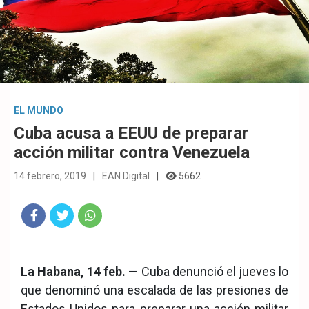
EL MUNDO
Cuba acusa a EEUU de preparar
acción militar contra Venezuela
14 febrero, 2019
EAN Digital
5662
Fac
Twit
Wha
eb
ter
tsA
La Habana, 14 feb. —
Cuba denunció el jueves lo
ook
pp
que denominó una escalada de las presiones de
Estados Unidos para preparar una acción militar