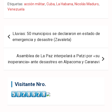
Fac
Twit
Wha
Etiquetas:
acción militar
,
Cuba
,
La Habana
,
Nicolás Maduro
,
Venezuela
eb
ter
tsA
ook
pp
Navegación
Lluvias: 50 municipios se declararon en estado de
de
emergencia y desastre (Zavaleta)
entradas
Asamblea de La Paz interpelará a Patzi por «su
inoperancia» ante desastres en Alpacoma y Caranavi
Visitante Nro.