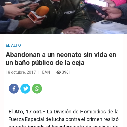
EL ALTO
Abandonan a un neonato sin vida en
un baño público de la ceja
18 octubre, 2017
EAN
3961
Fac
Twit
Wha
eb
ter
tsA
El Ato, 17 oct.–
La División de Homicidios de la
ook
pp
Fuerza Especial de lucha contra el crimen realizó
en esta jornada el levantamiento de cadáver de