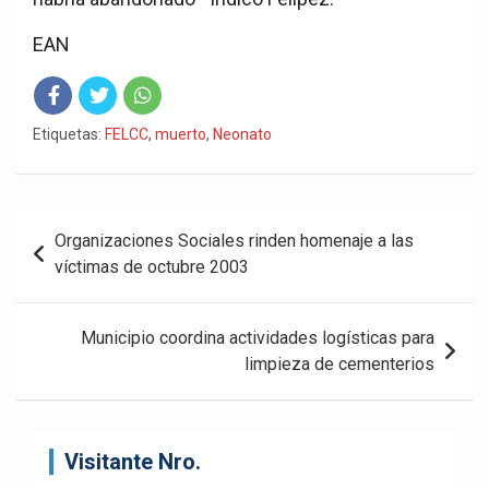
EAN
Fac
Twit
Wha
Etiquetas:
FELCC
,
muerto
,
Neonato
eb
ter
tsA
ook
pp
Navegación
Organizaciones Sociales rinden homenaje a las
de
víctimas de octubre 2003
entradas
Municipio coordina actividades logísticas para
limpieza de cementerios
Visitante Nro.