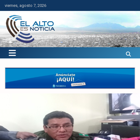
Saltar
viernes, agosto 7, 2026
al
contenido
El Alto es Noticia
Últimas noticias de El Alto, Bolivia y el mundo.