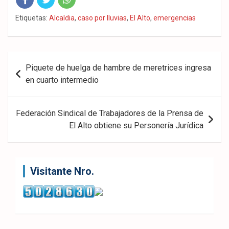
Fac
Twit
Wha
Etiquetas:
Alcaldia
,
caso por lluvias
,
El Alto
,
emergencias
eb
ter
tsA
ook
pp
Navegación
Piquete de huelga de hambre de meretrices ingresa
de
en cuarto intermedio
entradas
Federación Sindical de Trabajadores de la Prensa de
El Alto obtiene su Personería Jurídica
Visitante Nro.