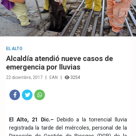
EL ALTO
Alcaldía atendió nueve casos de
emergencia por lluvias
22 diciembre, 2017
EAN
3254
Fac
Twit
Wha
eb
ter
tsA
El Alto, 21 Dic.–
Debido a la torrencial lluvia
ook
pp
registrada la tarde del miércoles, personal de la
Dirección de Gestión de Riesgos (DGR) de la