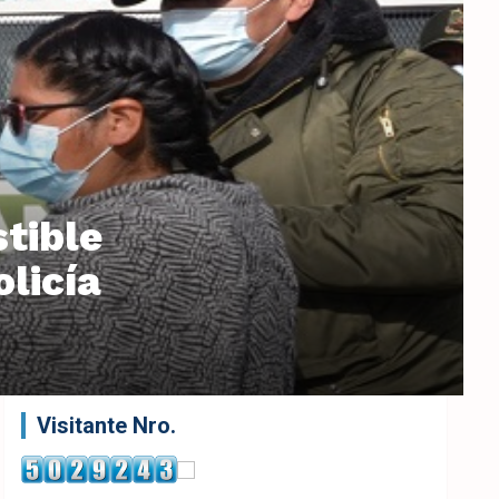
tible
olicía
Visitante Nro.