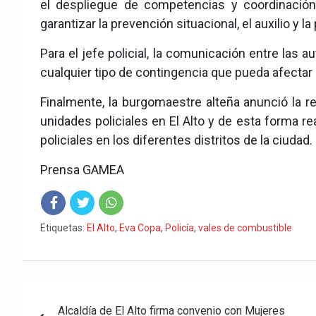
el despliegue de competencias y coordinación 
garantizar la prevención situacional, el auxilio y la
Para el jefe policial, la comunicación entre las a
cualquier tipo de contingencia que pueda afectar e
Finalmente, la burgomaestre alteña anunció la r
unidades policiales en El Alto y de esta forma re
policiales en los diferentes distritos de la ciudad.
Prensa GAMEA
Fac
Twit
Wha
Etiquetas:
El Alto
,
Eva Copa
,
Policía
,
vales de combustible
eb
ter
tsA
ook
pp
Navegación
Alcaldía de El Alto firma convenio con Mujeres