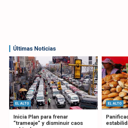
Últimas Noticias
EL ALTO
EL ALTO
Inicia Plan para frenar
Panifica
“trameaje” y disminuir caos
estabilid