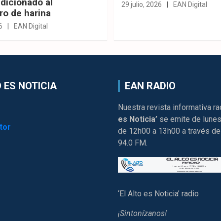
dicionado al
29 julio, 2026
EAN Digital
ro de harina
6
EAN Digital
 ES NOTICIA
EAN RADIO
Nuestra revista informativa ra
es Noticia’
se emite de lunes
tor
de 12h00 a 13h00 a través de
94.0 FM.
‘El Alto es Noticia’ radio
¡Sintonízanos!