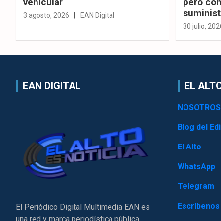
vehicular
pero con
suminist
3 agosto, 2026
EAN Digital
30 julio, 202
EAN DIGITAL
EL ALTO
NOSOTROS
Blog del Edi
El Alto
WhatsApp
Telegram
Escríbenos
El Periódico Digital Multimedia EAN es
una red y marca periodística pública