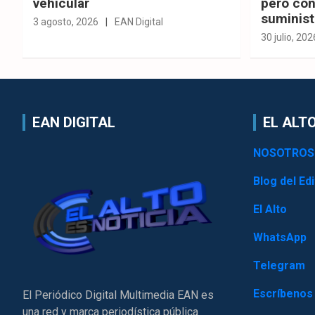
vehicular
pero con
suminist
3 agosto, 2026
EAN Digital
30 julio, 202
EAN DIGITAL
EL ALTO
NOSOTROS
Blog del Edi
El Alto
WhatsApp
Telegram
Escríbenos
El Periódico Digital Multimedia EAN es
una red y marca periodística pública