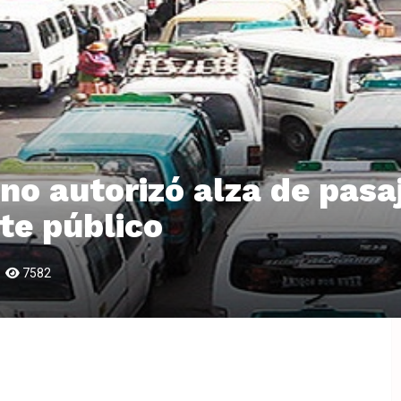
 no autorizó alza de pasa
te público
7582