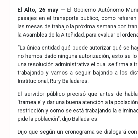
eb
ter
tsA
El Alto, 26 may —
El Gobierno Autónomo Munici
ook
pp
pasajes en el transporte público, como refieren
las mesas de trabajo la próxima semana con trans
la Asamblea de la Alteñidad, para evaluar el orden
“La única entidad qué puede autorizar qué se hag
no hemos dado ninguna autorización, esto se lo 
una resolución administrativa el cual se firma a 
trabajando y vamos a seguir bajando a los dist
Institucional, Rury Balladares.
El servidor público precisó que antes de habla
‘trameaje’ y dar una buena atención a la población
restricción y como se está trabajando la eliminac
pide la población”, dijo Balladares.
Dijo que según un cronograma se dialogará con lo