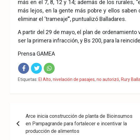
más en el 7, 8, 12 y 14; además de los rurales,
más lejos, en la gente más pobre y ellos saben q
eliminar el ‘trameaje’”, puntualizó Balladares.
A partir del 29 de mayo, el plan de ordenamiento 
ser la primera infracción, y Bs 200, para la reincid
Prensa GAMEA
Fac
Twit
Wha
Etiquetas:
El Alto
,
nivelación de pasajes
,
no autorizó
,
Rury Ball
eb
ter
tsA
ook
pp
Navegación
Arce inicia construcción de planta de Bioinsumos
de
en Pampagrande para fortalecer e incentivar la
entradas
producción de alimentos