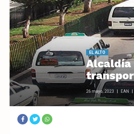
EL ALTO
Alcaldía
transpor
26 mayo, 2023
EAN
Fac
Twit
Wha