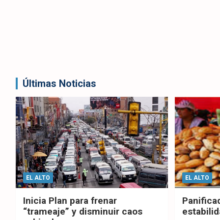
Últimas Noticias
EL ALTO
EL ALTO
Inicia Plan para frenar
Panifica
“trameaje” y disminuir caos
estabilid