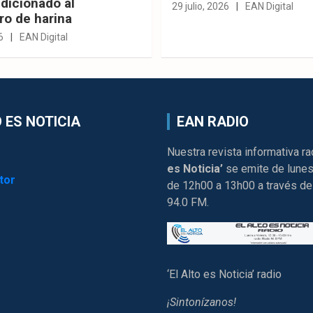
dicionado al
29 julio, 2026
EAN Digital
ro de harina
6
EAN Digital
 ES NOTICIA
EAN RADIO
Nuestra revista informativa ra
es Noticia’
se emite de lunes
tor
de 12h00 a 13h00 a través de
94.0 FM.
‘El Alto es Noticia’ radio
¡Sintonízanos!