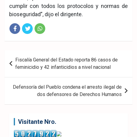
cumplir con todos los protocolos y normas de
bioseguridad”, dijo el dirigente.
Fac
Twit
Wha
eb
ter
tsA
Navegación
Fiscalía General del Estado reporta 86 casos de
ook
pp
de
feminicidio y 42 infanticidios a nivel nacional
entradas
Defensoría del Pueblo condena el arresto ilegal de
dos defensores de Derechos Humanos
Visitante Nro.