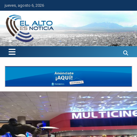
Saltar
jueves, agosto 6, 2026
al
contenido
El Alto es Noticia
Últimas noticias de El Alto, Bolivia y el mundo.