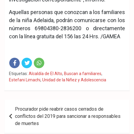
Aquellas personas que conozcan a los familiares
de la niña Adelaida, podrán comunicarse con los
números 69804380-2836200 o directamente
con la línea gratuita del 156 las 24 Hrs. /GAMEA
Fac
Twit
Wha
Etiquetas:
Alcaldía de El Alto
,
Buscan a familiares
,
Estefani Limachi
,
Unidad de la Niñez y Adolescencia
eb
ter
tsA
ook
pp
Navegación
Procurador pide reabrir casos cerrados de
de
conflictos del 2019 para sancionar a responsables
de muertes
entradas