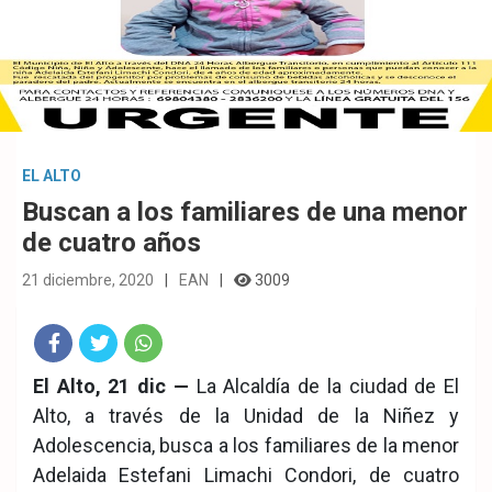
EL ALTO
Buscan a los familiares de una menor
de cuatro años
21 diciembre, 2020
EAN
3009
Fac
Twit
Wha
El Alto, 21 dic —
La Alcaldía de la ciudad de El
Alto, a través de la Unidad de la Niñez y
eb
ter
tsA
Adolescencia, busca a los familiares de la menor
ook
pp
Adelaida Estefani Limachi Condori, de cuatro