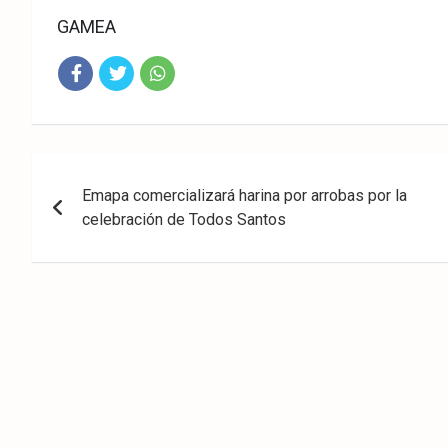
GAMEA
Fac
Twit
Wha
eb
ter
tsA
Navegación
ook
pp
Emapa comercializará harina por arrobas por la
de
celebración de Todos Santos
entradas