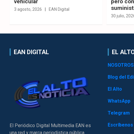
vehicular
pero con
suminist
3 agosto, 2026
EAN Digital
30 julio, 202
EAN DIGITAL
EL ALTO
NOSOTROS
Blog del Edi
El Alto
WhatsApp
Telegram
Escríbenos
El Periódico Digital Multimedia EAN es
una red y marca periodística pública