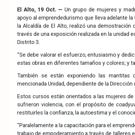
eb
ter
tsA
El Alto, 19 Oct. —
Un grupo de mujeres y madr
ook
pp
apoyo al emprendedurismo que lleva adelante la 
la Alcaldía de El Alto, realizó una demostración
través de una exposición realizada en la unidad 
Distrito 3.
“Se debe valorar el esfuerzo, entusiasmo y dedi
estas obras en diferentes tamaños y colores; y
También se están exponiendo las mantitas qu
mencionada Unidad, dependiente de la Dirección d
Estos cursos están orientados a las mujeres d
sufrieron violencia, con el propósito de coady
restituirles la confianza, la autoestima y el cono
“Paralelamente a la capacitación para el empren
trabajo de empoderamiento a través de talleres en