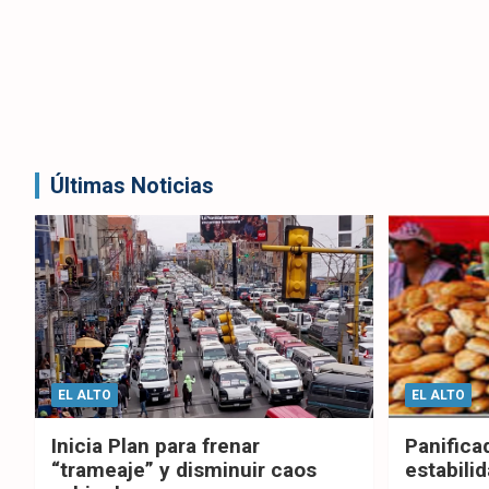
Últimas Noticias
EL ALTO
EL ALTO
Inicia Plan para frenar
Panifica
“trameaje” y disminuir caos
estabilid