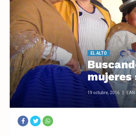
EL ALTO
Buscand
mujeres 
19 octubre, 2016
EAN 
Fac
Twit
Wha