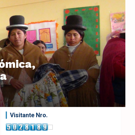
ómica,
ía
Visitante Nro.