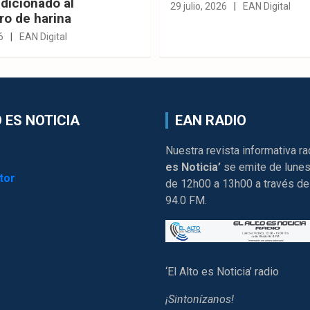
dicionado al
29 julio, 2026
EAN Digital
ro de harina
6
EAN Digital
 ES NOTICIA
EAN RADIO
Nuestra revista informativa ra
es Noticia’
se emite de lunes
tor
de 12h00 a 13h00 a través de
94.0 FM.
‘El Alto es Noticia’ radio
¡Sintonízanos!