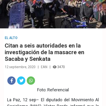
EL ALTO
Citan a seis autoridades en la
investigación de la masacre en
Sacaba y Senkata
12 septiembre, 2020
EAN
3470
Fac
Twit
Wha
Foto: Referencial
eb
ter
tsA
La Paz, 12 sep– El diputado del Movimiento Al
ook
pp