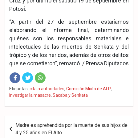
Cruz y por último el sábado 19 de septiembre en
Potosí.
“A partir del 27 de septiembre estaríamos
elaborando el informe final, determinando
quiénes son los responsables materiales e
intelectuales de las muertes de Senkata y del
trópico y de los heridos, además de otros delitos
que se cometieron”, remarcó. / Prensa Diputados
Fac
Twit
Wha
Etiquetas:
cita a autoridades
,
Comisión Mixta de ALP
,
investigar la masacre
,
Sacaba y Senkata
eb
ter
tsA
ook
pp
Navegación
Madre es aprehendida por la muerte de sus hijos de
de
4 y 25 años en El Alto