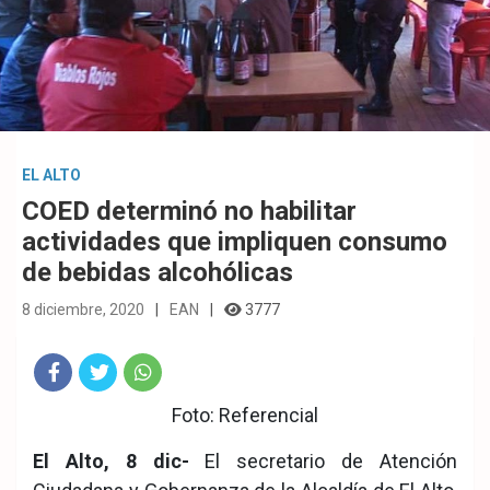
EL ALTO
COED determinó no habilitar
actividades que impliquen consumo
de bebidas alcohólicas
8 diciembre, 2020
EAN
3777
Fac
Twit
Wha
Foto: Referencial
eb
ter
tsA
El Alto, 8 dic-
El secretario de Atención
ook
pp