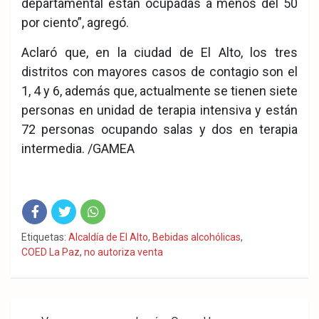
departamental están ocupadas a menos del 50
por ciento”, agregó.
Aclaró que, en la ciudad de El Alto, los tres
distritos con mayores casos de contagio son el
1, 4 y 6, además que, actualmente se tienen siete
personas en unidad de terapia intensiva y están
72 personas ocupando salas y dos en terapia
intermedia. /GAMEA
Fac
Twit
Wha
Etiquetas:
Alcaldía de El Alto
,
Bebidas alcohólicas
,
COED La Paz
,
no autoriza venta
eb
ter
tsA
ook
pp
Navegación