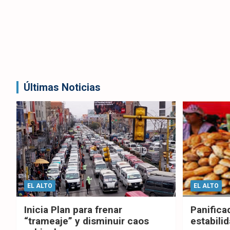
Últimas Noticias
EL ALTO
EL ALTO
Inicia Plan para frenar
Panifica
“trameaje” y disminuir caos
estabilid