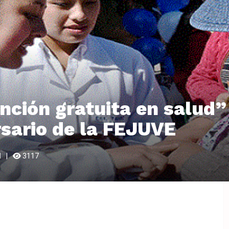
nción gratuita en salud” 
rsario de la FEJUVE
N
3117