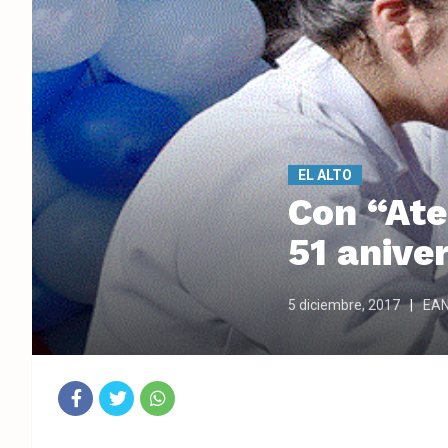
EL ALTO
Con “Ate
51 anive
5 diciembre, 2017
EA
Fac
Twit
Wha