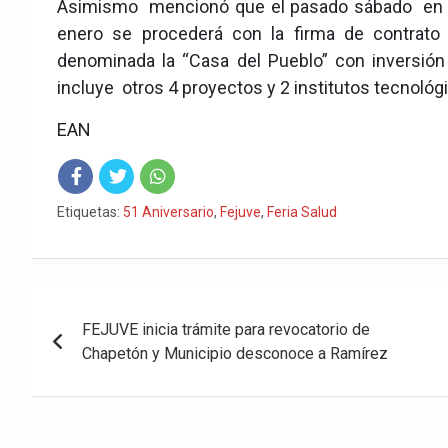
Asimismo mencionó que el pasado sábado en el
enero se procederá con la firma de contrato
denominada la “Casa del Pueblo” con inversió
incluye otros 4 proyectos y 2 institutos tecnológ
EAN
Fac
Twit
Wha
Etiquetas:
51 Aniversario
,
Fejuve
,
Feria Salud
eb
ter
tsA
ook
pp
Navegación
FEJUVE inicia trámite para revocatorio de
de
Chapetón y Municipio desconoce a Ramírez
entradas