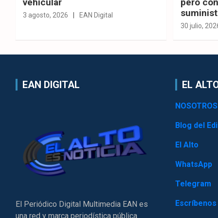
vehicular
pero con
suminist
3 agosto, 2026
EAN Digital
30 julio, 202
EAN DIGITAL
EL ALTO
NOSOTROS
Blog del Edi
El Alto
WhatsApp
Telegram
Escríbenos
El Periódico Digital Multimedia EAN es
una red y marca periodística pública