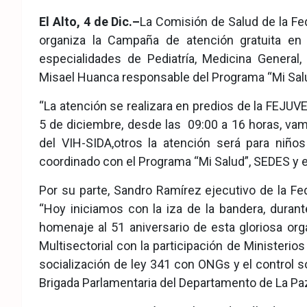
eb
ter
tsA
El Alto, 4 de Dic.–
La Comisión de Salud de la Fed
ook
pp
organiza la Campaña de atención gratuita en
especialidades de Pediatría, Medicina General,
Misael Huanca responsable del Programa “Mi Salud
“La atención se realizara en predios de la FEJUV
5 de diciembre, desde las 09:00 a 16 horas, vam
del VIH-SIDA,otros la atención será para niño
coordinado con el Programa “Mi Salud”, SEDES y e
Por su parte, Sandro Ramírez ejecutivo de la Fe
“Hoy iniciamos con la iza de la bandera, durant
homenaje al 51 aniversario de esta gloriosa or
Multisectorial con la participación de Ministerios 
socialización de ley 341 con ONGs y el control so
Brigada Parlamentaria del Departamento de La Pa