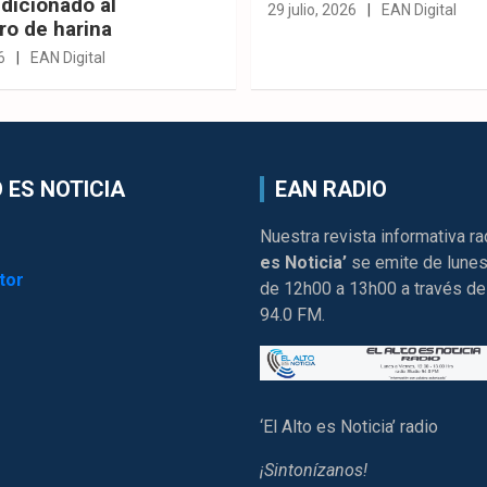
dicionado al
29 julio, 2026
EAN Digital
ro de harina
6
EAN Digital
 ES NOTICIA
EAN RADIO
Nuestra revista informativa ra
es Noticia’
se emite de lunes
tor
de 12h00 a 13h00 a través de
94.0 FM.
‘El Alto es Noticia’ radio
¡Sintonízanos!