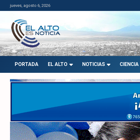
Saltar
jueves, agosto 6, 2026
al
contenido
El Alto es Noticia
Últimas noticias de El Alto, Bolivia y el mundo.
PORTADA
EL ALTO
NOTICIAS
CIENCIA