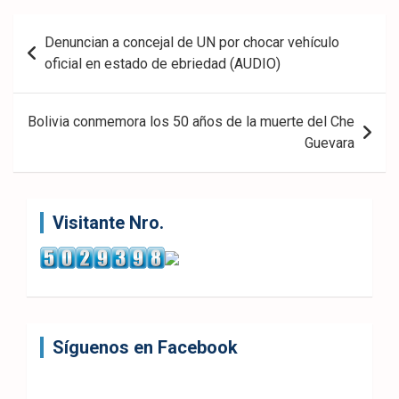
ook
pp
Navegación
Denuncian a concejal de UN por chocar vehículo
de
oficial en estado de ebriedad (AUDIO)
entradas
Bolivia conmemora los 50 años de la muerte del Che
Guevara
Visitante Nro.
Síguenos en Facebook