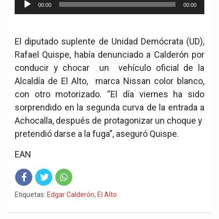
Reproductor
00:00
00:00
de
.
audio
El diputado suplente de Unidad Demócrata (UD),
Rafael Quispe, había denunciado a Calderón por
conducir y chocar un vehículo oficial de la
Alcaldía de El Alto, marca Nissan color blanco,
con otro motorizado. “El día viernes ha sido
sorprendido en la segunda curva de la entrada a
Achocalla, después de protagonizar un choque y
pretendió darse a la fuga”, aseguró Quispe.
EAN
Fac
Twit
Wha
Etiquetas:
Edgar Calderón
,
El Alto
eb
ter
tsA