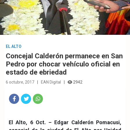
EL ALTO
Concejal Calderón permanece en San
Pedro por chocar vehículo oficial en
estado de ebriedad
6 octubre, 2017
EAN Digital
2942
Fac
Twit
Wha
eb
ter
tsA
El Alto, 6 Oct. –
Edgar Calderón Pomacusi,
ook
pp