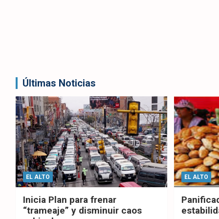
Últimas Noticias
EL ALTO
EL ALTO
Inicia Plan para frenar
Panifica
“trameaje” y disminuir caos
estabilid