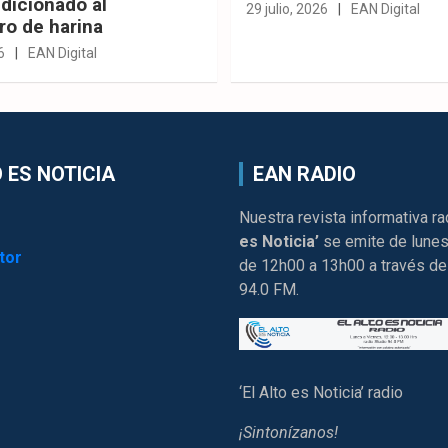
dicionado al
29 julio, 2026
EAN Digital
ro de harina
6
EAN Digital
 ES NOTICIA
EAN RADIO
Nuestra revista informativa ra
es Noticia’
se emite de lunes
tor
de 12h00 a 13h00 a través de
94.0 FM.
‘El Alto es Noticia’ radio
¡Sintonízanos!