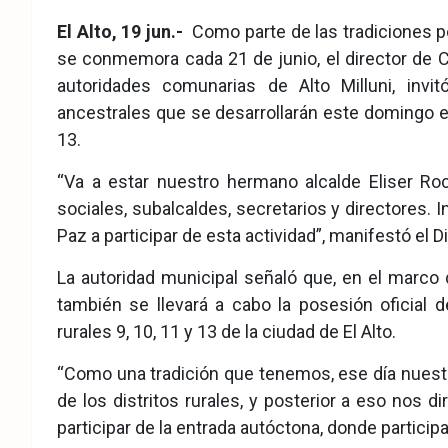
eb
ter
tsA
El Alto, 19 jun.-
Como parte de las tradiciones 
ook
pp
se conmemora cada 21 de junio, el director de Cu
autoridades comunarias de Alto Milluni, invi
ancestrales que se desarrollarán este domingo en 
13.
“Va a estar nuestro hermano alcalde Eliser Ro
sociales, subalcaldes, secretarios y directores. 
Paz a participar de esta actividad”, manifestó el 
La autoridad municipal señaló que, en el marco
también se llevará a cabo la posesión oficial d
rurales 9, 10, 11 y 13 de la ciudad de El Alto.
“Como una tradición que tenemos, ese día nuestr
de los distritos rurales, y posterior a eso nos d
participar de la entrada autóctona, donde participa