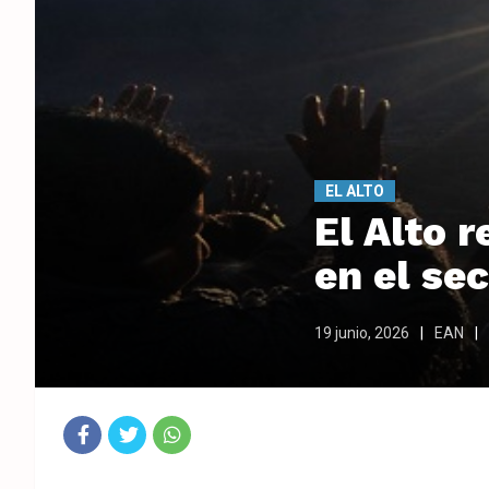
EL ALTO
El Alto 
en el sec
19 junio, 2026
EAN
Fac
Twit
Wha