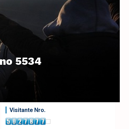
ino 5534
Visitante Nro.