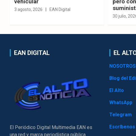
vehicular
pero con
suminist
3 agosto, 2026
EAN Digital
30 julio, 202
EAN DIGITAL
EL ALTO
NOSOTROS
Blog del Edi
El Alto
WhatsApp
Telegram
Escríbenos
El Periódico Digital Multimedia EAN es
una red y marca periodística pública