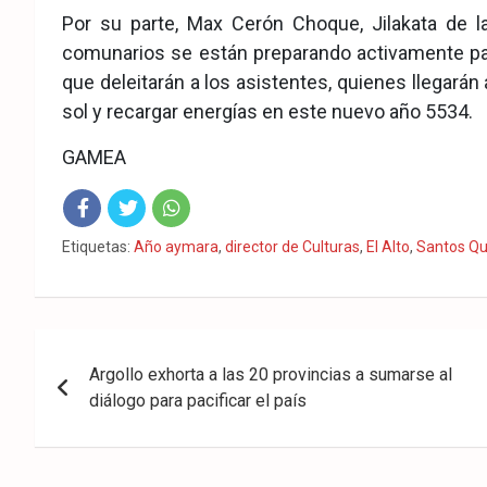
Por su parte, Max Cerón Choque, Jilakata de la
comunarios se están preparando activamente para
que deleitarán a los asistentes, quienes llegarán 
sol y recargar energías en este nuevo año 5534.
GAMEA
Fac
Twit
Wha
Etiquetas:
Año aymara
,
director de Culturas
,
El Alto
,
Santos Qu
eb
ter
tsA
ook
pp
Navegación
Argollo exhorta a las 20 provincias a sumarse al
de
diálogo para pacificar el país
entradas