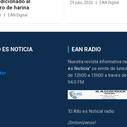
dicionado al
29 julio, 2026
EAN Digital
ro de harina
6
EAN Digital
 ES NOTICIA
EAN RADIO
Nuestra revista informativa ra
es Noticia’
se emite de lunes
tor
de 12h00 a 13h00 a través de
94.0 FM.
‘El Alto es Noticia’ radio
¡Sintonízanos!