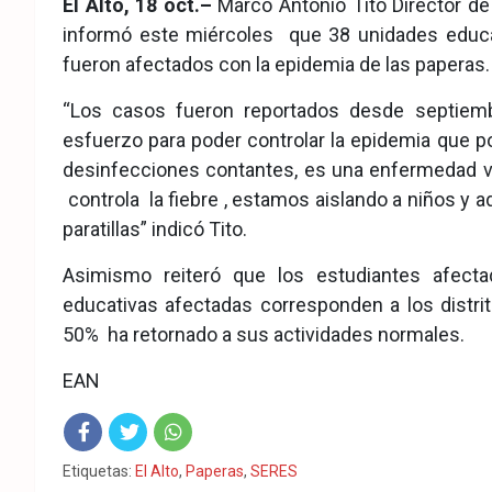
El Alto, 18 oct.–
Marco Antonio Tito Director de
eb
ter
tsA
informó este miércoles que 38 unidades educa
ook
pp
fueron afectados con la epidemia de las paperas.
“Los casos fueron reportados desde septie
esfuerzo para poder controlar la epidemia que
desinfecciones contantes, es una enfermedad v
controla la fiebre , estamos aislando a niños y 
paratillas” indicó Tito.
Asimismo reiteró que los estudiantes afect
educativas afectadas corresponden a los distri
50% ha retornado a sus actividades normales.
EAN
Fac
Twit
Wha
Etiquetas:
El Alto
,
Paperas
,
SERES