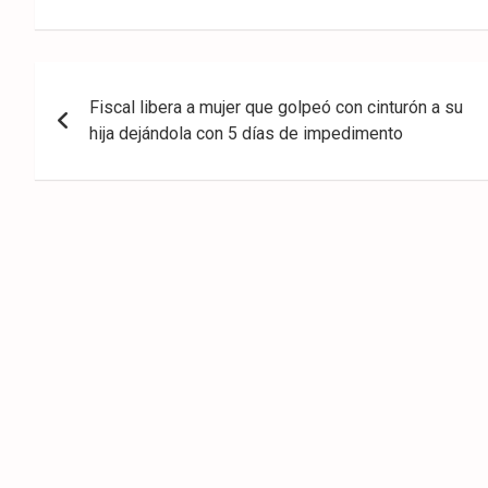
eb
ter
tsA
ook
pp
Navegación
Fiscal libera a mujer que golpeó con cinturón a su
de
hija dejándola con 5 días de impedimento
entradas