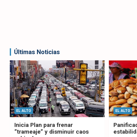
Últimas Noticias
EL ALTO
EL ALTO
Inicia Plan para frenar
Panifica
“trameaje” y disminuir caos
estabilid