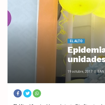
EL ALTO
Epidemia
unidades
19 octubre, 2017
EAN
Fac
Twit
Wha