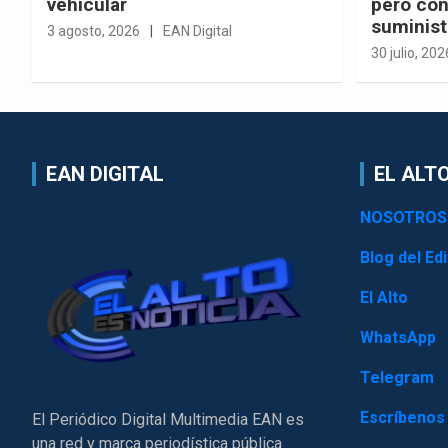
vehicular
pero con
suminist
3 agosto, 2026
EAN Digital
30 julio, 202
EAN DIGITAL
EL ALTO
NOSOTROS
Blog del Edi
El Alto
WhatsApp
Telegram
Escríbenos
El Periódico Digital Multimedia EAN es
una red y marca periodística pública