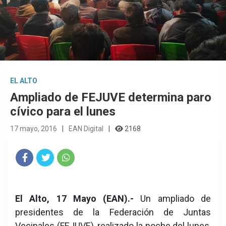
EL ALTO
Ampliado de FEJUVE determina paro
cívico para el lunes
17 mayo, 2016
EAN Digital
2168
Fac
Twit
Wha
eb
ter
tsA
El Alto, 17 Mayo (EAN).-
Un ampliado de
ook
pp
presidentes de la Federación de Juntas
Vecinales (FEJUVE), realizado la noche del lunes,