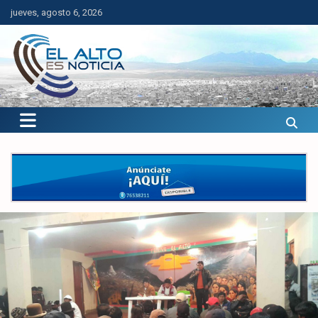
Saltar
jueves, agosto 6, 2026
al
contenido
El Alto es Noticia
Últimas noticias de El Alto, Bolivia y el mundo.