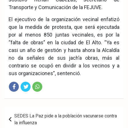
Transporte y Comunicación de la FEJUVE.
El ejecutivo de la organización vecinal enfatizó
que la medida de protesta, que será ejecutada
por al menos 850 juntas vecinales, es por la
“falta de obras” en la ciudad de El Alto. “Ya es
casi un año de gestión y hasta ahora la Alcaldía
no da señales de sus jach’a obras, más al
contrario se ocupó en dividir a los vecinos y a
sus organizaciones”, sentenció.
Fac
Twit
Wha
eb
ter
tsA
Navegación
SEDES La Paz pide a la población vacunarse contra
ook
pp
de
la influenza