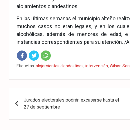
alojamientos clandestinos.
En las últimas semanas el municipio alteño realiz
muchos casos no eran legales, y en los cual
alcohólicas, además de menores de edad, e i
instancias correspondientes para su atención. /A
Fac
Twit
Wha
Etiquetas:
alojamientos clandestinos
,
intervención
,
Wilson San
eb
ter
tsA
ook
pp
Navegación
Jurados electorales podrán excusarse hasta el
de
27 de septiembre
entradas