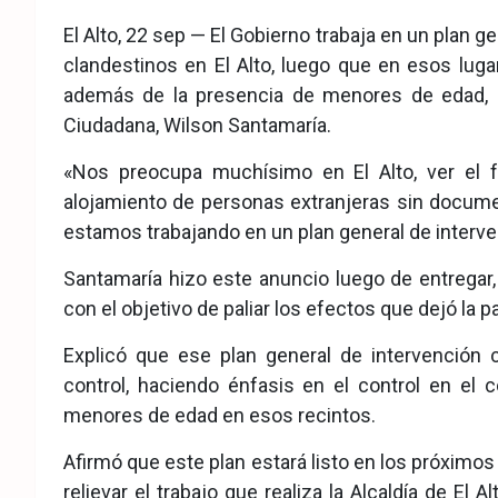
eb
ter
tsA
El Alto, 22 sep — El Gobierno trabaja en un plan g
ook
pp
clandestinos en El Alto, luego que en esos lug
además de la presencia de menores de edad, i
Ciudadana, Wilson Santamaría.
«Nos preocupa muchísimo en El Alto, ver el f
alojamiento de personas extranjeras sin docume
estamos trabajando en un plan general de interven
Santamaría hizo este anuncio luego de entregar, 
con el objetivo de paliar los efectos que dejó la
Explicó que ese plan general de intervención 
control, haciendo énfasis en el control en el
menores de edad en esos recintos.
Afirmó que este plan estará listo en los próximos 
relievar el trabajo que realiza la Alcaldía de El 