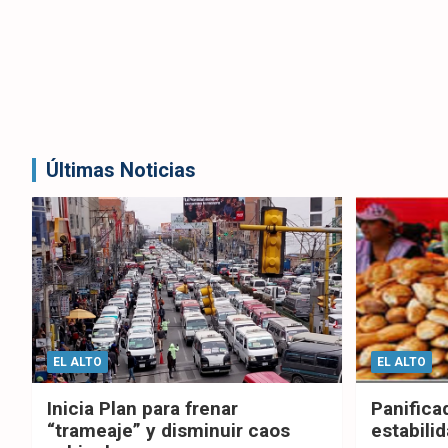
Últimas Noticias
EL ALTO
EL ALTO
Inicia Plan para frenar
Panifica
“trameaje” y disminuir caos
estabilid