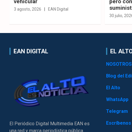
vehicular
pero con
suminist
3 agosto, 2026
EAN Digital
30 julio, 202
EAN DIGITAL
EL ALTO
NOSOTROS
Blog del Edi
El Alto
WhatsApp
Telegram
Escríbenos
El Periódico Digital Multimedia EAN es
una red y marca periodística pública