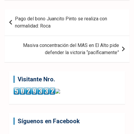
ook
pp
Navegación
Pago del bono Juancito Pinto se realiza con
de
normalidad: Roca
entradas
Masiva concentración del MAS en El Alto pide
defender la victoria “pacíficamente”
Visitante Nro.
Síguenos en Facebook