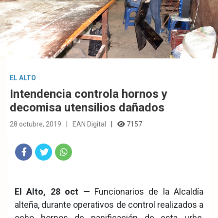
EL ALTO
Intendencia controla hornos y
decomisa utensilios dañados
28 octubre, 2019
EAN Digital
7157
Fac
Twit
Wha
eb
ter
tsA
El Alto, 28 oct —
Funcionarios de la Alcaldía
ook
pp
alteña, durante operativos de control realizados a
ocho hornos de panificación de esta urbe,