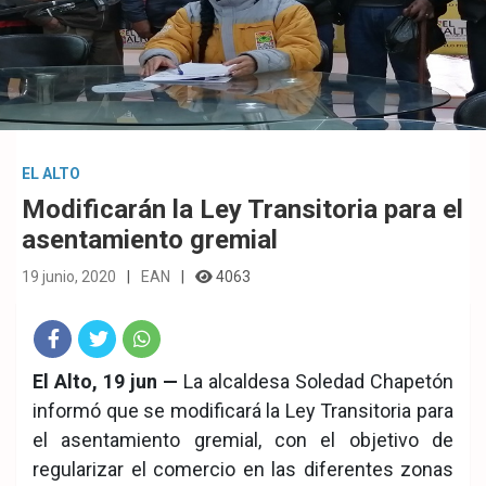
EL ALTO
Modificarán la Ley Transitoria para el
asentamiento gremial
19 junio, 2020
EAN
4063
Fac
Twit
Wha
El Alto, 19 jun —
La alcaldesa Soledad Chapetón
informó que se modificará la Ley Transitoria para
eb
ter
tsA
el asentamiento gremial, con el objetivo de
ook
pp
regularizar el comercio en las diferentes zonas