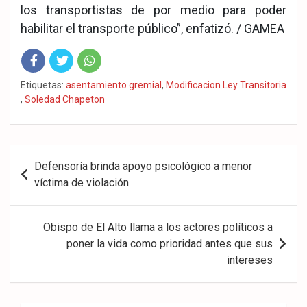
los transportistas de por medio para poder
habilitar el transporte público”, enfatizó. / GAMEA
Fac
Twit
Wha
Etiquetas:
asentamiento gremial
,
Modificacion Ley Transitoria
,
Soledad Chapeton
eb
ter
tsA
ook
pp
Navegación
Defensoría brinda apoyo psicológico a menor
de
víctima de violación
entradas
Obispo de El Alto llama a los actores políticos a
poner la vida como prioridad antes que sus
intereses