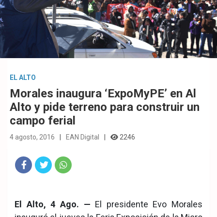
EL ALTO
Morales inaugura ‘ExpoMyPE’ en Al
Alto y pide terreno para construir un
campo ferial
4 agosto, 2016
EAN Digital
2246
Fac
Twit
Wha
eb
ter
tsA
El Alto, 4 Ago. —
El presidente Evo Morales
ook
pp