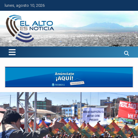
Saltar
lunes, agosto 10, 2026
al
contenido
El Alto es Noticia
Últimas noticias de El Alto, Bolivia y el mundo.