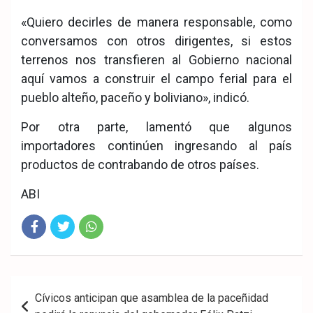
«Quiero decirles de manera responsable, como
conversamos con otros dirigentes, si estos
terrenos nos transfieren al Gobierno nacional
aquí vamos a construir el campo ferial para el
pueblo alteño, paceño y boliviano», indicó.
Por otra parte, lamentó que algunos
importadores continúen ingresando al país
productos de contrabando de otros países.
ABI
Fac
Twit
Wha
eb
ter
tsA
Navegación
Cívicos anticipan que asamblea de la paceñidad
ook
pp