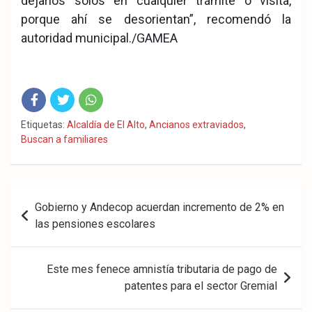
dejarlos solos en cualquier trámite o visita,
porque ahí se desorientan”, recomendó la
autoridad municipal./GAMEA
Fac
Twit
Wha
Etiquetas:
Alcaldía de El Alto
,
Ancianos extraviados
,
Buscan a familiares
eb
ter
tsA
ook
pp
Navegación
Gobierno y Andecop acuerdan incremento de 2% en
de
las pensiones escolares
entradas
Este mes fenece amnistía tributaria de pago de
patentes para el sector Gremial