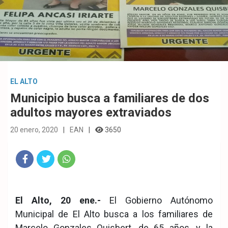
EL ALTO
Municipio busca a familiares de dos
adultos mayores extraviados
20 enero, 2020
EAN
3650
Fac
Twit
Wha
eb
ter
tsA
El Alto, 20 ene.-
El Gobierno Autónomo
ook
pp
Municipal de El Alto busca a los familiares de
Marcelo Gonzales Quisbert, de 65 años, y la