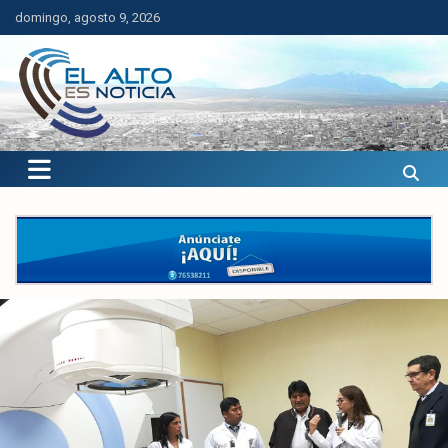
Saltar
domingo, agosto 9, 2026
al
contenido
El Alto es Noticia
Últimas noticias de El Alto, Bolivia y el mundo.