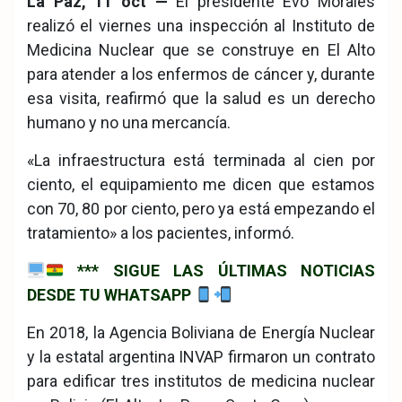
La Paz, 11 oct —
El presidente Evo Morales
ook
pp
realizó el viernes una inspección al Instituto de
Medicina Nuclear que se construye en El Alto
para atender a los enfermos de cáncer y, durante
esa visita, reafirmó que la salud es un derecho
humano y no una mercancía.
«La infraestructura está terminada al cien por
ciento, el equipamiento me dicen que estamos
con 70, 80 por ciento, pero ya está empezando el
tratamiento» a los pacientes, informó.
*** SIGUE LAS ÚLTIMAS NOTICIAS
DESDE TU WHATSAPP
En 2018, la Agencia Boliviana de Energía Nuclear
y la estatal argentina INVAP firmaron un contrato
para edificar tres institutos de medicina nuclear