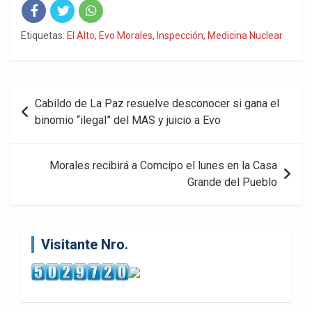
Fac
Twit
Wha
Etiquetas:
El Alto
,
Evo Morales
,
Inspección
,
Medicina Nuclear
eb
ter
tsA
ook
pp
Navegación
Cabildo de La Paz resuelve desconocer si gana el
de
binomio “ilegal” del MAS y juicio a Evo
entradas
Morales recibirá a Comcipo el lunes en la Casa
Grande del Pueblo
Visitante Nro.