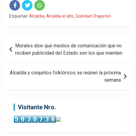
Fac
Twit
Wha
Etiquetas:
Alcaldia
,
Alcaldia el alto
,
Soledad Chapeton
eb
ter
tsA
ook
pp
Navegación
Morales dice que medios de comunicación que no
de
reciben publicidad del Estado son los que mienten
entradas
Alcaldía y conjuntos folklóricos se reúnen la próxima
semana
Visitante Nro.