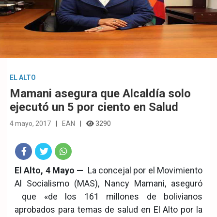
EL ALTO
Mamani asegura que Alcaldía solo
ejecutó un 5 por ciento en Salud
4 mayo, 2017
EAN
3290
Fac
Twit
Wha
El Alto, 4 Mayo —
La concejal por el Movimiento
Al Socialismo (MAS), Nancy Mamani, aseguró
eb
ter
tsA
que «de los 161 millones de bolivianos
ook
pp
aprobados para temas de salud en El Alto por la