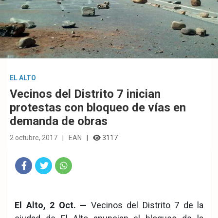
EL ALTO
Vecinos del Distrito 7 inician
protestas con bloqueo de vías en
demanda de obras
2 octubre, 2017
EAN
3117
Fac
Twit
Wha
eb
ter
tsA
El Alto, 2 Oct. —
Vecinos del Distrito 7 de la
ook
pp