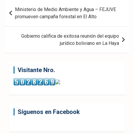
ook
pp
Navegación
Ministerio de Medio Ambiente y Agua – FEJUVE
de
promueven campaña forestal en El Alto
entradas
Gobierno califica de exitosa reunión del equipo
jurídico boliviano en La Haya
Visitante Nro.
Síguenos en Facebook