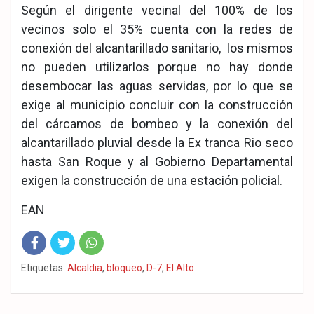
Según el dirigente vecinal del 100% de los
vecinos solo el 35% cuenta con la redes de
conexión del alcantarillado sanitario, los mismos
no pueden utilizarlos porque no hay donde
desembocar las aguas servidas, por lo que se
exige al municipio concluir con la construcción
del cárcamos de bombeo y la conexión del
alcantarillado pluvial desde la Ex tranca Rio seco
hasta San Roque y al Gobierno Departamental
exigen la construcción de una estación policial.
EAN
Fac
Twit
Wha
Etiquetas:
Alcaldia
,
bloqueo
,
D-7
,
El Alto
eb
ter
tsA