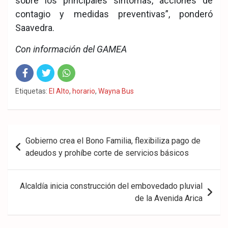
sobre los principales síntomas, acciones de
contagio y medidas preventivas”, ponderó
Saavedra.
Con información del GAMEA
Fac
Twit
Wha
Etiquetas:
El Alto
,
horario
,
Wayna Bus
eb
ter
tsA
ook
pp
Navegación
Gobierno crea el Bono Familia, flexibiliza pago de
de
adeudos y prohíbe corte de servicios básicos
entradas
Alcaldía inicia construcción del embovedado pluvial
de la Avenida Arica