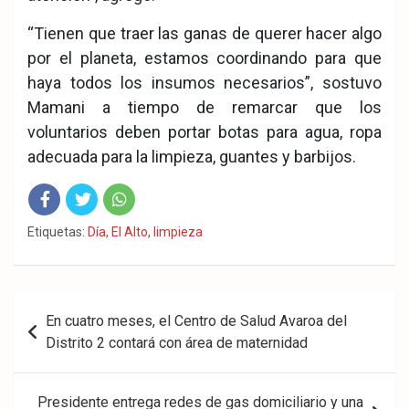
“Tienen que traer las ganas de querer hacer algo
por el planeta, estamos coordinando para que
haya todos los insumos necesarios”, sostuvo
Mamani a tiempo de remarcar que los
voluntarios deben portar botas para agua, ropa
adecuada para la limpieza, guantes y barbijos.
Fac
Twit
Wha
Etiquetas:
Día
,
El Alto
,
limpieza
eb
ter
tsA
ook
pp
Navegación
En cuatro meses, el Centro de Salud Avaroa del
de
Distrito 2 contará con área de maternidad
entradas
Presidente entrega redes de gas domiciliario y una