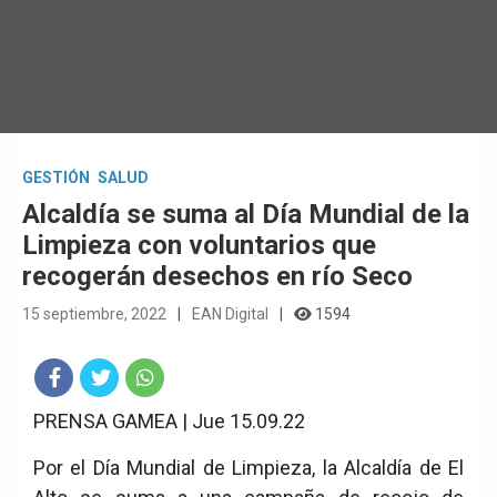
GESTIÓN
SALUD
Alcaldía se suma al Día Mundial de la
Limpieza con voluntarios que
recogerán desechos en río Seco
15 septiembre, 2022
EAN Digital
1594
Fac
Twit
Wha
PRENSA GAMEA | Jue 15.09.22
eb
ter
tsA
Por el Día Mundial de Limpieza, la Alcaldía de El
ook
pp