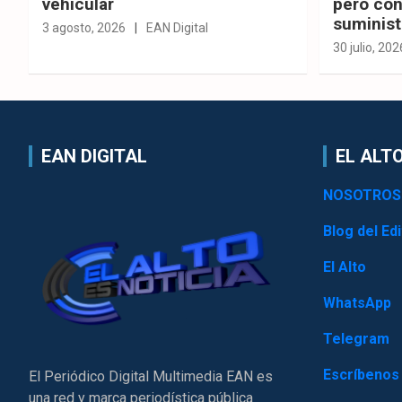
vehicular
pero con
suminist
3 agosto, 2026
EAN Digital
30 julio, 202
EAN DIGITAL
EL ALTO
NOSOTROS
Blog del Edi
El Alto
WhatsApp
Telegram
Escríbenos
El Periódico Digital Multimedia EAN es
una red y marca periodística pública