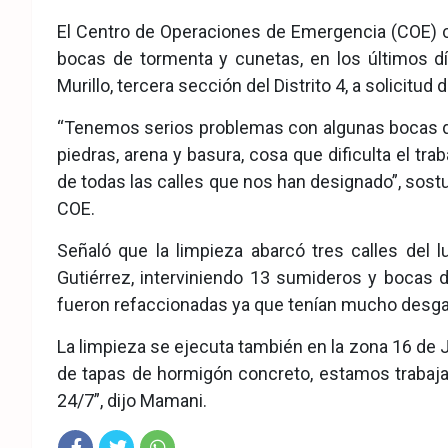
eb
ter
tsA
El Centro de Operaciones de Emergencia (COE) c
ook
pp
bocas de tormenta y cunetas, en los últimos dí
Murillo, tercera sección del Distrito 4, a solicitud 
“Tenemos serios problemas con algunas bocas d
piedras, arena y basura, cosa que dificulta el tr
de todas las calles que nos han designado”, sostu
COE.
Señaló que la limpieza abarcó tres calles del
Gutiérrez, interviniendo 13 sumideros y bocas 
fueron refaccionadas ya que tenían mucho desgas
La limpieza se ejecuta también en la zona 16 de 
de tapas de hormigón concreto, estamos traba
24/7”, dijo Mamani.