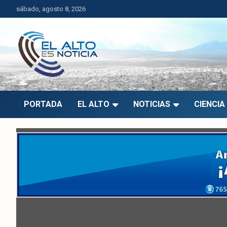
Saltar
sábado, agosto 8, 2026
al
contenido
El Alto es Noticia
Últimas noticias de El Alto, Bolivia y el mundo.
PORTADA
EL ALTO
NOTICIAS
CIENCIA