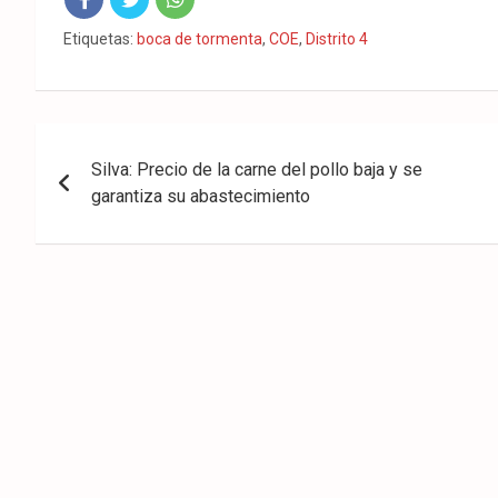
Fac
Twit
Wha
Etiquetas:
boca de tormenta
,
COE
,
Distrito 4
eb
ter
tsA
ook
pp
Navegación
Silva: Precio de la carne del pollo baja y se
de
garantiza su abastecimiento
entradas