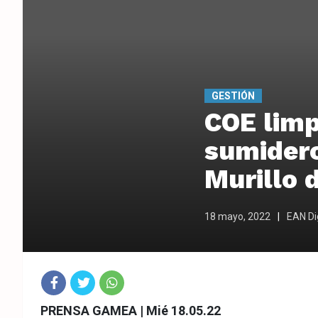
GESTIÓN
COE limp
sumidero
Murillo d
18 mayo, 2022
EAN Dig
Fac
Twit
Wha
PRENSA GAMEA | Mié 18.05.22