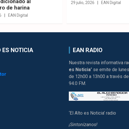
dicionado al
29 julio, 2026
EAN Digital
ro de harina
6
EAN Digital
 ES NOTICIA
EAN RADIO
Nuestra revista informativa ra
es Noticia’
se emite de lunes
tor
de 12h00 a 13h00 a través de
94.0 FM.
‘El Alto es Noticia’ radio
¡Sintonízanos!