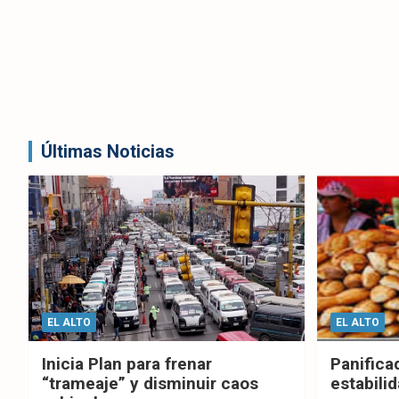
Últimas Noticias
EL ALTO
EL ALTO
Inicia Plan para frenar
Panifica
“trameaje” y disminuir caos
estabilid