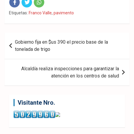
Fac
Twit
Wha
Etiquetas:
Franco Valle
,
pavimento
eb
ter
tsA
ook
pp
Navegación
Gobierno fija en $us 390 el precio base de la
de
tonelada de trigo
entradas
Alcaldía realiza inspecciones para garantizar la
atención en los centros de salud
Visitante Nro.