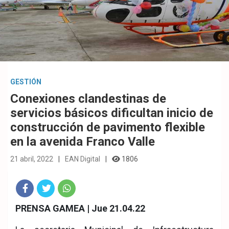
GESTIÓN
Conexiones clandestinas de
servicios básicos dificultan inicio de
construcción de pavimento flexible
en la avenida Franco Valle
21 abril, 2022
EAN Digital
1806
Fac
Twit
Wha
PRENSA GAMEA | Jue 21.04.22
eb
ter
tsA