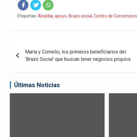
Fac
Twit
Wha
Etiquetas:
Alcaldia
,
apoyo
,
Brazo social
,
Centro de Convencion
eb
ter
tsA
ook
pp
Navegación
María y Cornelio, los primeros beneficiarios del
de
‘Brazo Social’ que buscan tener negocios propios
entradas
Últimas Noticias