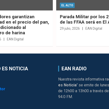
EL ALTO
dores garantizan
Parada Militar por los 
ad en el precio del pan,
de las FFAA será en El 
dicionado al
29 julio, 2026
EAN Digital
ro de harina
6
EAN Digital
 ES NOTICIA
EAN RADIO
Nuestra revista informativa ra
es Noticia’
se emite de lunes
tor
de 12h00 a 13h00 a través de
94.0 FM.