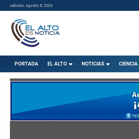
Saltar
sábado, agosto 8, 2026
al
contenido
El Alto es Noticia
Últimas noticias de El Alto, Bolivia y el mundo.
PORTADA
EL ALTO
NOTICIAS
CIENCIA