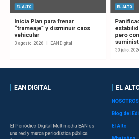
EL ALTO
EL ALTO
Inicia Plan para frenar
Panifica
“trameaje” y disminuir caos
estabilid
vehicular
pero con
suminist
3 agosto, 2026
EAN Digital
30 julio, 202
EAN DIGITAL
EL ALTO
NOSOTROS
Blog del Edi
El Periódico Digital Multimedia EAN es
El Alto
una red y marca periodística pública
WhatsApp