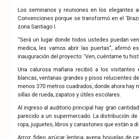
eb
ter
tsA
Los seminarios y reuniones en los elegantes a
ook
pp
Convenciones porque se transformó en el ‘Brazo S
zona Santiago I.
“Será un lugar donde todos ustedes puedan venir
medica, les vamos abrir las puertas”, afirmó e
inauguración del proyecto: ‘Ven, cuéntame tu histor
Una calurosa mañana recibió a los visitantes
blancas, ventanas grandes y pisos relucientes de 
menos 370 metros cuadrados, donde ahora hay m
sillas de rueda, zapatos y útiles escolares.
Al ingreso al auditorio principal hay gran cantid
parecido a un supermercado. La distribución de 
ropa, juguetes, libros y canastones que están a di
Arroz, fideo, azúcar, lenteja, avena, hojuelas de 