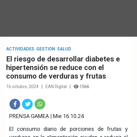
ACTIVIDADES
GESTIÓN
SALUD
El riesgo de desarrollar diabetes e
hipertensión se reduce con el
consumo de verduras y frutas
16 octubre, 2024
EAN Digital
1566
Fac
Twit
Wha
PRENSA GAMEA | Mie 16.10.24
eb
ter
tsA
El consumo diario de porciones de frutas y
ook
pp