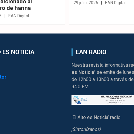
dicionado al
29 julio, 2026
EAN Digital
ro de harina
6
EAN Digital
 ES NOTICIA
EAN RADIO
Nuestra revista informativa ra
es Noticia’
se emite de lunes
tor
de 12h00 a 13h00 a través de
94.0 FM.
‘El Alto es Noticia’ radio
¡Sintonízanos!