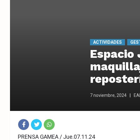
ACTIVIDADES
GES
Espacio 
maquilla
reposter
7 noviembre, 2024
EAN
Fac
Twit
Wha
PRENSA GAMEA / Jue.07.11.24