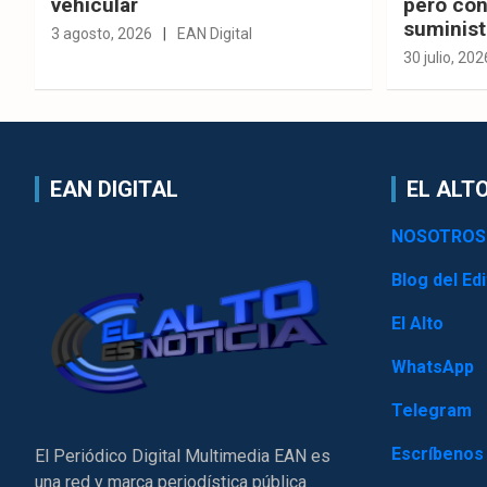
vehicular
pero con
suminist
3 agosto, 2026
EAN Digital
30 julio, 202
EAN DIGITAL
EL ALTO
NOSOTROS
Blog del Edi
El Alto
WhatsApp
Telegram
Escríbenos
El Periódico Digital Multimedia EAN es
una red y marca periodística pública