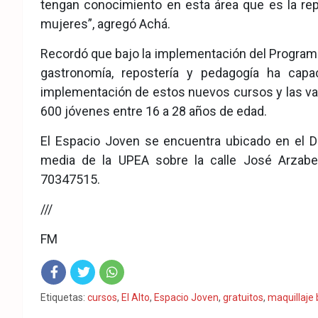
tengan conocimiento en esta área que es la re
mujeres”, agregó Achá.
Recordó que bajo la implementación del Programa
gastronomía, repostería y pedagogía ha cap
implementación de estos nuevos cursos y las va
600 jóvenes entre 16 a 28 años de edad.
El Espacio Joven se encuentra ubicado en el Di
media de la UPEA sobre la calle José Arzabe
70347515.
///
FM
Fac
Twit
Wha
Etiquetas:
cursos
,
El Alto
,
Espacio Joven
,
gratuitos
,
maquillaje 