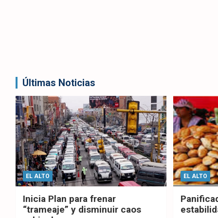
Últimas Noticias
EL ALTO
EL ALTO
Inicia Plan para frenar
Panifica
“trameaje” y disminuir caos
estabilid