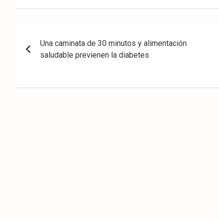
eb
ter
tsA
ook
pp
Navegación
Una caminata de 30 minutos y alimentación
de
saludable previenen la diabetes
entradas