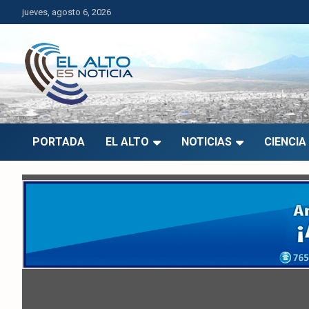
Saltar
jueves, agosto 6, 2026
al
contenido
El Alto es Noticia
Últimas noticias de El Alto, Bolivia y el mundo.
PORTADA
EL ALTO
NOTICIAS
CIENCIA