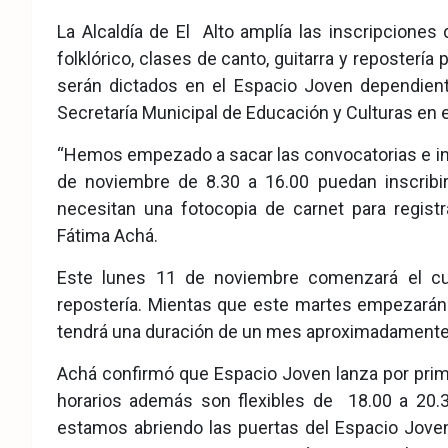
eb
ter
tsA
La Alcaldía de El Alto amplía las inscripciones 
ook
pp
folklórico, clases de canto, guitarra y repostería
serán dictados en el Espacio Joven dependient
Secretaría Municipal de Educación y Culturas en e
“Hemos empezado a sacar las convocatorias e inv
de noviembre de 8.30 a 16.00 puedan inscribi
necesitan una fotocopia de carnet para registr
Fátima Achá.
Este lunes 11 de noviembre comenzará el cu
repostería. Mientas que este martes empezarán l
tendrá una duración de un mes aproximadamente en
Achá confirmó que Espacio Joven lanza por prime
horarios además son flexibles de 18.00 a 20.3
estamos abriendo las puertas del Espacio Joven