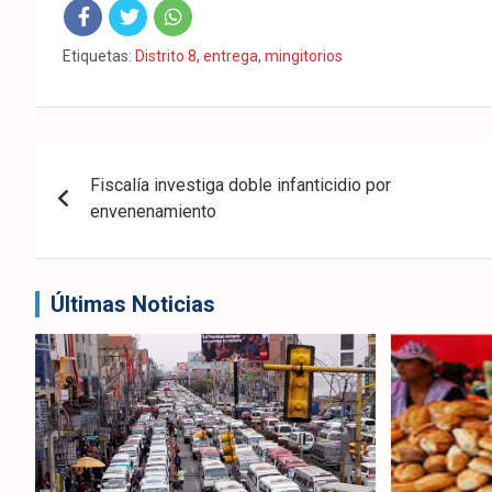
Fac
Twit
Wha
Etiquetas:
Distrito 8
,
entrega
,
mingitorios
eb
ter
tsA
ook
pp
Navegación
Fiscalía investiga doble infanticidio por
de
envenenamiento
entradas
Últimas Noticias