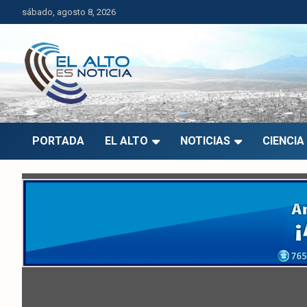
Saltar
sábado, agosto 8, 2026
al
contenido
El Alto es Noticia
Últimas noticias de El Alto, Bolivia y el mundo.
PORTADA
EL ALTO
NOTICIAS
CIENCIA