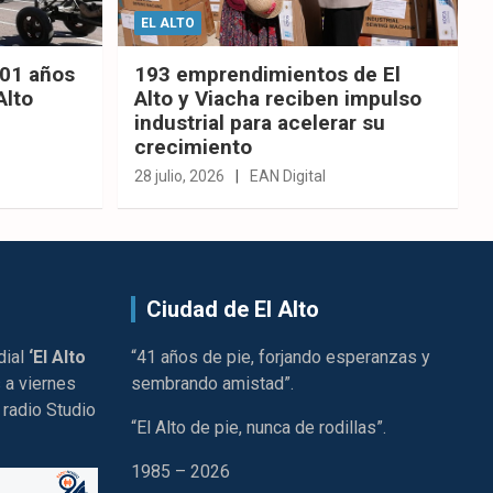
EL ALTO
201 años
193 emprendimientos de El
Alto
Alto y Viacha reciben impulso
industrial para acelerar su
crecimiento
28 julio, 2026
EAN Digital
Ciudad de El Alto
dial
‘El Alto
“41 años de pie, forjando esperanzas y
 a viernes
sembrando amistad”.
 radio Studio
“El Alto de pie, nunca de rodillas”.
1985 – 2026