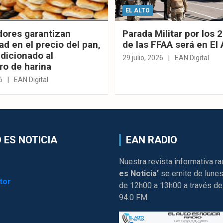
EL ALTO
dores garantizan
Parada Militar por los 
ad en el precio del pan,
de las FFAA será en El 
dicionado al
29 julio, 2026
EAN Digital
ro de harina
6
EAN Digital
 ES NOTICIA
EAN RADIO
Nuestra revista informativa ra
es Noticia’
se emite de lunes
tor
de 12h00 a 13h00 a través de
94.0 FM.