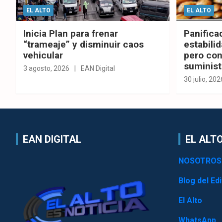
EL ALTO
EL ALTO
Inicia Plan para frenar
Panifica
“trameaje” y disminuir caos
estabilid
vehicular
pero con
suminist
3 agosto, 2026
EAN Digital
30 julio, 202
EAN DIGITAL
EL ALTO
NOSOTROS
Blog del Edi
El Alto
WhatsApp