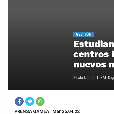
GESTIÓN
Estudian
centros i
nuevos m
26 abril, 2022
EAN Digi
Fac
Twit
Wha
PRENSA GAMEA | Mar 26.04.22