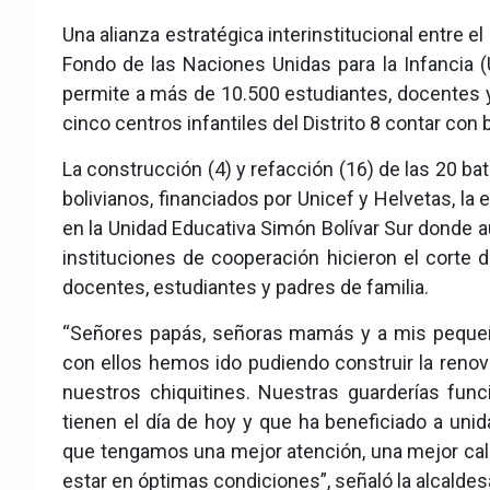
eb
ter
tsA
Una alianza estratégica interinstitucional entre 
ook
pp
Fondo de las Naciones Unidas para la Infancia 
permite a más de 10.500 estudiantes, docentes y
cinco centros infantiles del Distrito 8 contar con
La construcción (4) y refacción (16) de las 20 bat
bolivianos, financiados por Unicef y Helvetas, la
en la Unidad Educativa Simón Bolívar Sur donde a
instituciones de cooperación hicieron el corte 
docentes, estudiantes y padres de familia.
“Señores papás, señoras mamás y a mis pequeño
con ellos hemos ido pudiendo construir la renov
nuestros chiquitines. Nuestras guarderías fun
tienen el día de hoy y que ha beneficiado a uni
que tengamos una mejor atención, una mejor cali
estar en óptimas condiciones”, señaló la alcaldesa