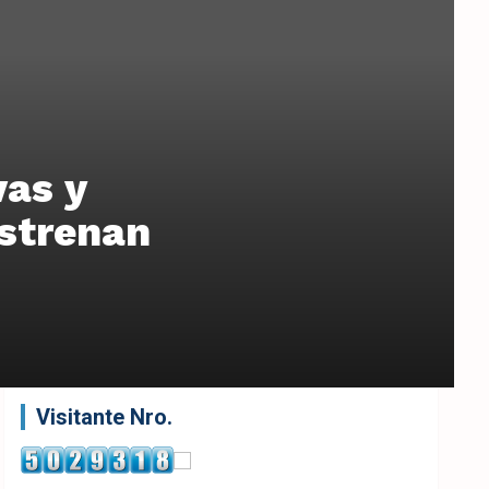
vas y
estrenan
Visitante Nro.