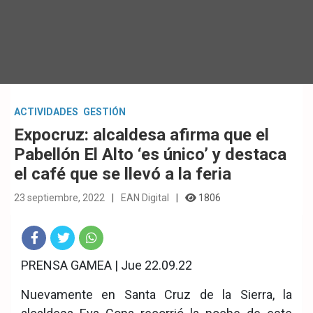
ACTIVIDADES
GESTIÓN
Expocruz: alcaldesa afirma que el
Pabellón El Alto ‘es único’ y destaca
el café que se llevó a la feria
23 septiembre, 2022
EAN Digital
1806
Fac
Twit
Wha
PRENSA GAMEA | Jue 22.09.22
eb
ter
tsA
Nuevamente en Santa Cruz de la Sierra, la
ook
pp