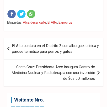
Fac
Twit
Wha
Etiquetas:
Alcaldesa
,
café
,
El Alto
,
Expocruz
eb
ter
tsA
ook
pp
Navegación
El Alto contará en el Distrito 2 con albergue, clínica y
de
parque temático para perros y gatos
entradas
Santa Cruz: Presidente Arce inaugura Centro de
Medicina Nuclear y Radioterapia con una inversión
de $us 50 millones
Visitante Nro.