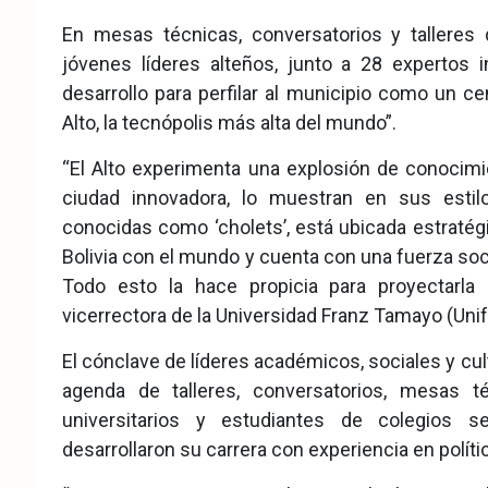
eb
ter
tsA
En mesas técnicas, conversatorios y tallere
ook
pp
jóvenes líderes alteños, junto a 28 expertos 
desarrollo para perfilar al municipio como un cen
Alto, la tecnópolis más alta del mundo”.
“El Alto experimenta una explosión de conocimien
ciudad innovadora, lo muestran en sus estilo
conocidas como ‘cholets’, está ubicada estrat
Bolivia con el mundo y cuenta con una fuerza socia
Todo esto la hace propicia para proyectarla
vicerrectora de la Universidad Franz Tamayo (Unif
El cónclave de líderes académicos, sociales y cul
agenda de talleres, conversatorios, mesas t
universitarios y estudiantes de colegios s
desarrollaron su carrera con experiencia en políti