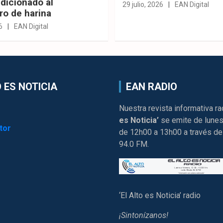
dicionado al
29 julio, 2026
EAN Digital
ro de harina
6
EAN Digital
 ES NOTICIA
EAN RADIO
Nuestra revista informativa ra
es Noticia’
se emite de lunes
tor
de 12h00 a 13h00 a través de
94.0 FM.
‘El Alto es Noticia’ radio
¡Sintonízanos!