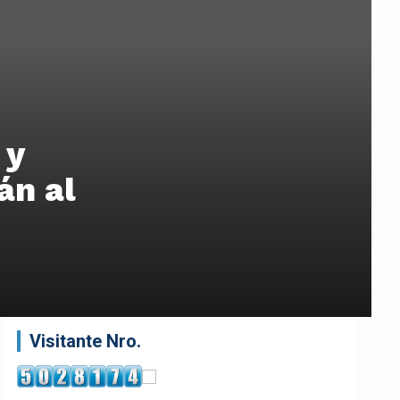
 y
án al
Visitante Nro.