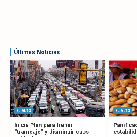
Últimas Noticias
EL ALTO
EL ALTO
Inicia Plan para frenar
Panifica
“trameaje” y disminuir caos
estabilid