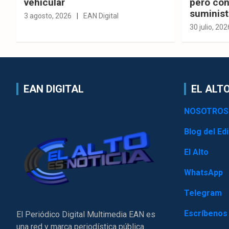
vehicular
pero con
suminist
3 agosto, 2026
EAN Digital
30 julio, 202
EAN DIGITAL
EL ALTO
NOSOTROS
Blog del Edi
El Alto
WhatsApp
Telegram
Escríbenos
El Periódico Digital Multimedia EAN es
una red y marca periodística pública