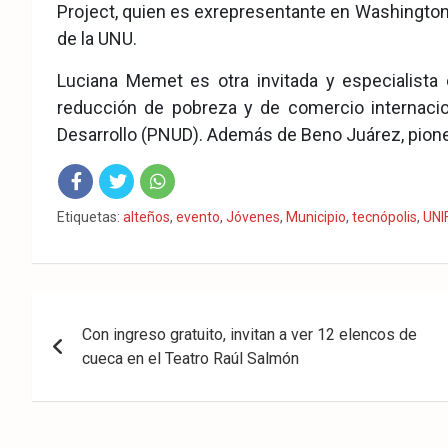
Project, quien es exrepresentante en Washingto
de la UNU.
Luciana Memet es otra invitada y especialista e
reducción de pobreza y de comercio internaci
Desarrollo (PNUD). Además de Beno Juárez, pionero
Fac
Twit
Wha
Etiquetas:
alteños
,
evento
,
Jóvenes
,
Municipio
,
tecnópolis
,
UNI
eb
ter
tsA
ook
pp
Navegación
Con ingreso gratuito, invitan a ver 12 elencos de
de
cueca en el Teatro Raúl Salmón
entradas