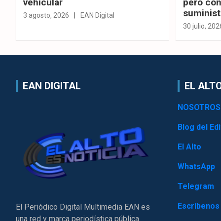
vehicular
pero con
suminist
3 agosto, 2026
EAN Digital
30 julio, 202
EAN DIGITAL
EL ALTO
NOSOTROS
Blog del Edi
El Alto
WhatsApp
Telegram
Escríbenos
El Periódico Digital Multimedia EAN es
una red y marca periodística pública