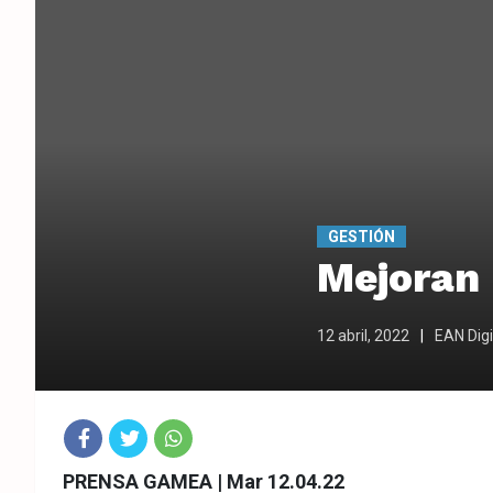
GESTIÓN
Mejoran 
12 abril, 2022
EAN Digi
Fac
Twit
Wha
PRENSA GAMEA | Mar 12.04.22