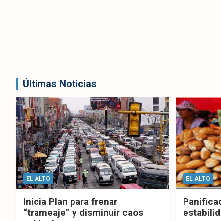
Últimas Noticias
EL ALTO
EL ALTO
Inicia Plan para frenar
Panifica
“trameaje” y disminuir caos
estabilid