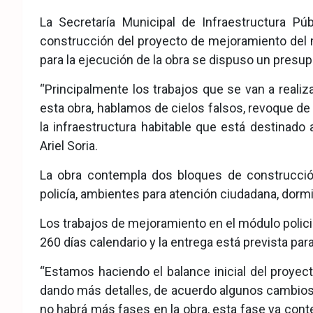
eb
ter
tsA
La Secretaría Municipal de Infraestructura Púb
ook
pp
construcción del proyecto de mejoramiento del mód
para la ejecución de la obra se dispuso un presup
“Principalmente los trabajos que se van a reali
esta obra, hablamos de cielos falsos, revoque de i
la infraestructura habitable que está destinado 
Ariel Soria.
La obra contempla dos bloques de construcción
policía, ambientes para atención ciudadana, dormi
Los trabajos de mejoramiento en el módulo policial
260 días calendario y la entrega está prevista para
“Estamos haciendo el balance inicial del proye
dando más detalles, de acuerdo algunos cambios
no habrá más fases en la obra, esta fase ya conte