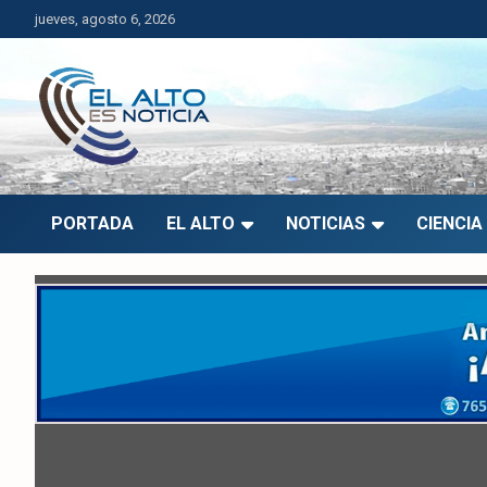
Saltar
jueves, agosto 6, 2026
al
contenido
El Alto es Noticia
Últimas noticias de El Alto, Bolivia y el mundo.
PORTADA
EL ALTO
NOTICIAS
CIENCIA