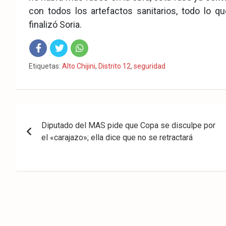
con todos los artefactos sanitarios, todo lo q
finalizó Soria.
Fac
Twit
Wha
Etiquetas:
Alto Chijini
,
Distrito 12
,
seguridad
eb
ter
tsA
ook
pp
Navegación
Diputado del MAS pide que Copa se disculpe por
de
el «carajazo»; ella dice que no se retractará
entradas