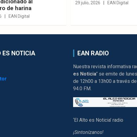
dicionado al
29 julio, 2026
EAN Digital
ro de harina
6
EAN Digital
 ES NOTICIA
EAN RADIO
Nuestra revista informativa ra
es Noticia’
se emite de lunes
tor
de 12h00 a 13h00 a través de
94.0 FM.
‘El Alto es Noticia’ radio
¡Sintonízanos!