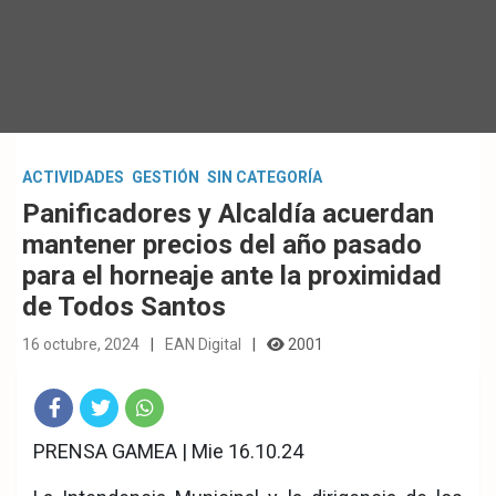
ACTIVIDADES
GESTIÓN
SIN CATEGORÍA
Panificadores y Alcaldía acuerdan
mantener precios del año pasado
para el horneaje ante la proximidad
de Todos Santos
16 octubre, 2024
EAN Digital
2001
Fac
Twit
Wha
PRENSA GAMEA | Mie 16.10.24
eb
ter
tsA