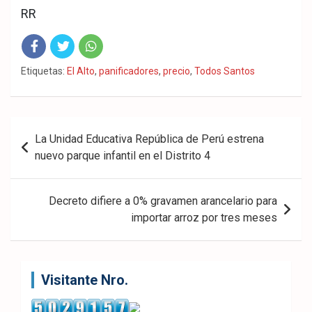
RR
Fac
Twit
Wha
Etiquetas:
El Alto
,
panificadores
,
precio
,
Todos Santos
eb
ter
tsA
ook
pp
Navegación
La Unidad Educativa República de Perú estrena
de
nuevo parque infantil en el Distrito 4
entradas
Decreto difiere a 0% gravamen arancelario para
importar arroz por tres meses
Visitante Nro.