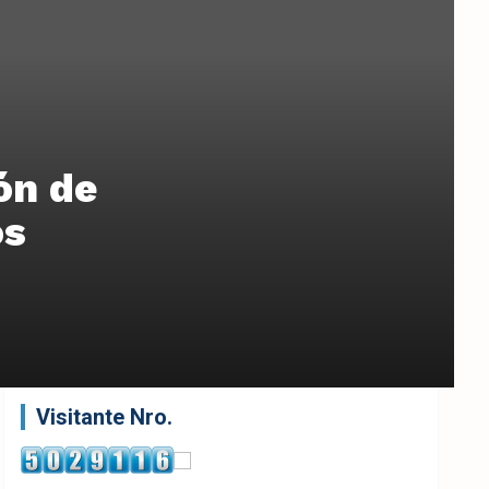
ón de
os
Visitante Nro.