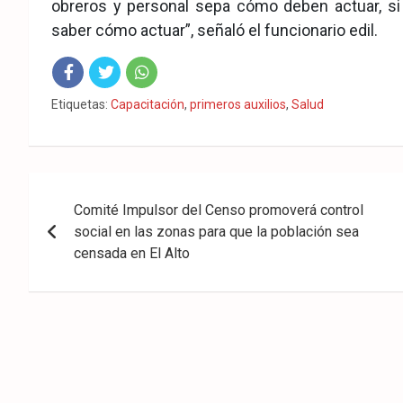
obreros y personal sepa cómo deben actuar, si
saber cómo actuar”, señaló el funcionario edil.
Fac
Twit
Wha
Etiquetas:
Capacitación
,
primeros auxilios
,
Salud
eb
ter
tsA
ook
pp
Navegación
Comité Impulsor del Censo promoverá control
de
social en las zonas para que la población sea
entradas
censada en El Alto