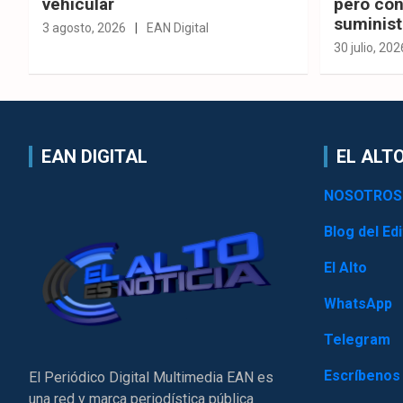
vehicular
pero con
suminist
3 agosto, 2026
EAN Digital
30 julio, 202
EAN DIGITAL
EL ALTO
NOSOTROS
Blog del Edi
El Alto
WhatsApp
Telegram
Escríbenos
El Periódico Digital Multimedia EAN es
una red y marca periodística pública