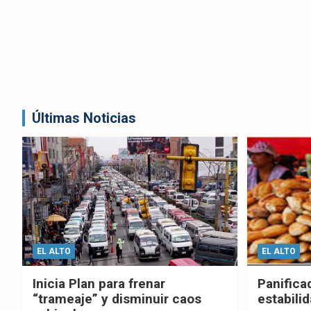
Últimas Noticias
EL ALTO
EL ALTO
Inicia Plan para frenar
Panifica
“trameaje” y disminuir caos
estabilid