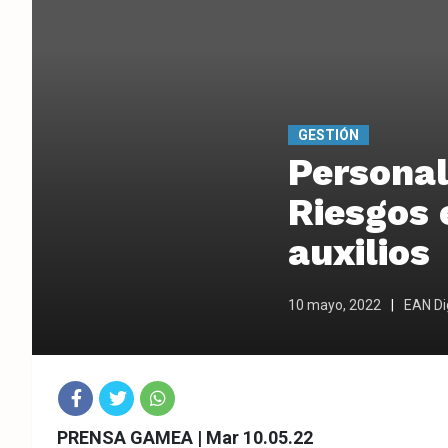
GESTIÓN
Personal
Riesgos 
auxilios
10 mayo, 2022
EAN Dig
Fac
Twit
Wha
PRENSA GAMEA | Mar 10.05.22