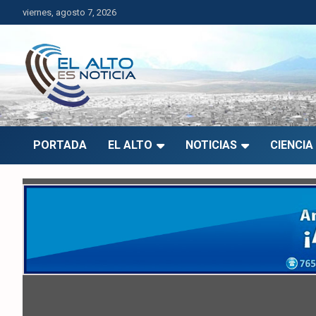
Saltar
viernes, agosto 7, 2026
al
contenido
El Alto es Noticia
Últimas noticias de El Alto, Bolivia y el mundo.
PORTADA
EL ALTO
NOTICIAS
CIENCIA