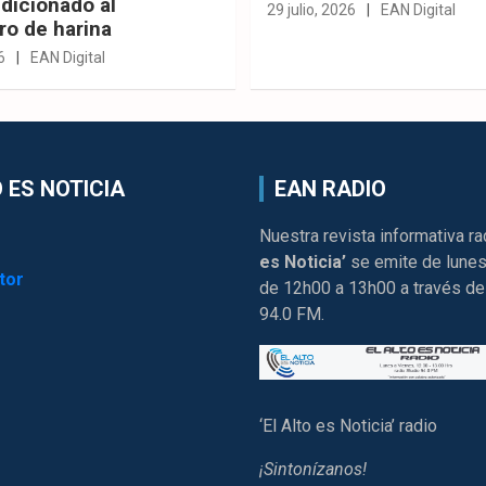
dicionado al
29 julio, 2026
EAN Digital
ro de harina
6
EAN Digital
 ES NOTICIA
EAN RADIO
Nuestra revista informativa ra
es Noticia’
se emite de lunes
tor
de 12h00 a 13h00 a través de
94.0 FM.
‘El Alto es Noticia’ radio
¡Sintonízanos!