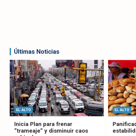
Últimas Noticias
EL ALTO
EL ALTO
Inicia Plan para frenar
Panifica
“trameaje” y disminuir caos
estabilid