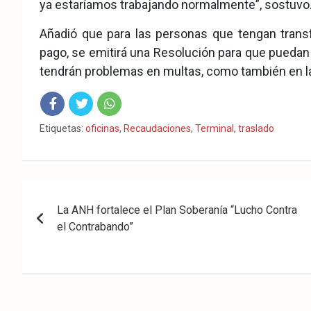
ya estaríamos trabajando normalmente”, sostuvo
Añadió que para las personas que tengan transf
pago, se emitirá una Resolución para que puedan a
tendrán problemas en multas, como también en la 
Fac
Twit
Wha
Etiquetas:
oficinas
,
Recaudaciones
,
Terminal
,
traslado
eb
ter
tsA
ook
pp
Navegación
La ANH fortalece el Plan Soberanía “Lucho Contra
de
el Contrabando”
entradas