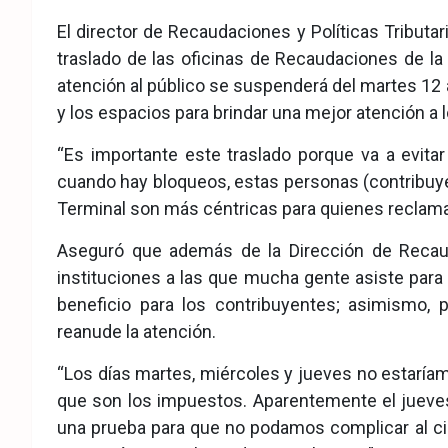
eb
ter
tsA
El director de Recaudaciones y Políticas Tributar
ook
pp
traslado de las oficinas de Recaudaciones de la J
atención al público se suspenderá del martes 12 al
y los espacios para brindar una mejor atención a 
“Es importante este traslado porque va a evit
cuando hay bloqueos, estas personas (contribuye
Terminal son más céntricas para quienes reclamaban 
Aseguró que además de la Dirección de Recaud
instituciones a las que mucha gente asiste para r
beneficio para los contribuyentes; asimismo, 
reanude la atención.
“Los días martes, miércoles y jueves no estaríam
que son los impuestos. Aparentemente el jueve
una prueba para que no podamos complicar al ci