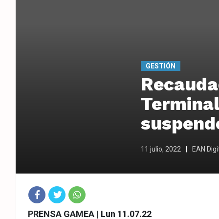
GESTIÓN
Recaudac
Terminal
suspende
11 julio, 2022
EAN Digi
Fac
Twit
Wha
PRENSA GAMEA | Lun 11.07.22