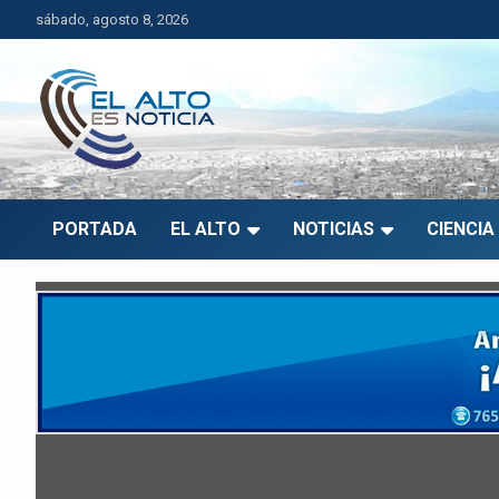
Saltar
sábado, agosto 8, 2026
al
contenido
El Alto es Noticia
Últimas noticias de El Alto, Bolivia y el mundo.
PORTADA
EL ALTO
NOTICIAS
CIENCIA