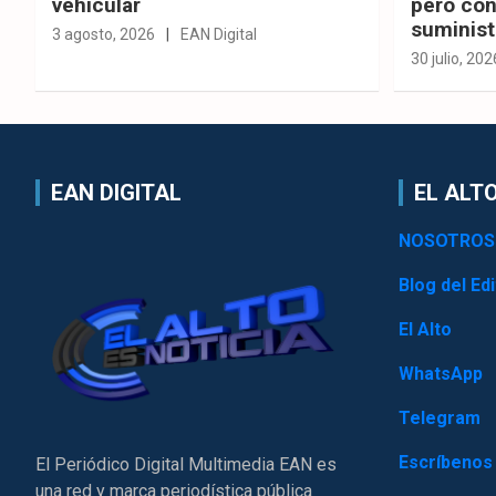
vehicular
pero con
suminist
3 agosto, 2026
EAN Digital
30 julio, 202
EAN DIGITAL
EL ALTO
NOSOTROS
Blog del Edi
El Alto
WhatsApp
Telegram
Escríbenos
El Periódico Digital Multimedia EAN es
una red y marca periodística pública