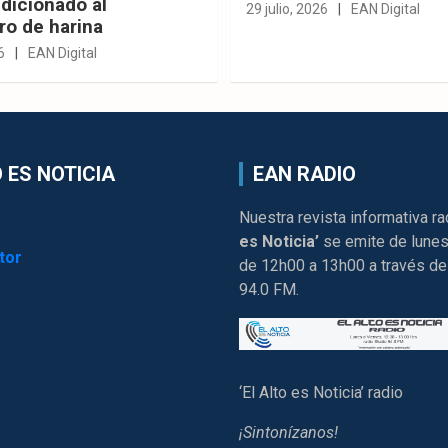
dicionado al
29 julio, 2026
EAN Digital
ro de harina
6
EAN Digital
 ES NOTICIA
EAN RADIO
Nuestra revista informativa ra
es Noticia’
se emite de lunes
tor
de 12h00 a 13h00 a través de
94.0 FM.
‘El Alto es Noticia’ radio
¡Sintonízanos!