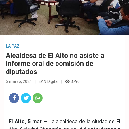
LA PAZ
Alcaldesa de El Alto no asiste a
informe oral de comisión de
diputados
5 marzo, 2021
EAN Digital
3790
Fac
Twit
Wha
eb
ter
tsA
El Alto, 5 mar —
La alcaldesa de la ciudad de El
ook
pp