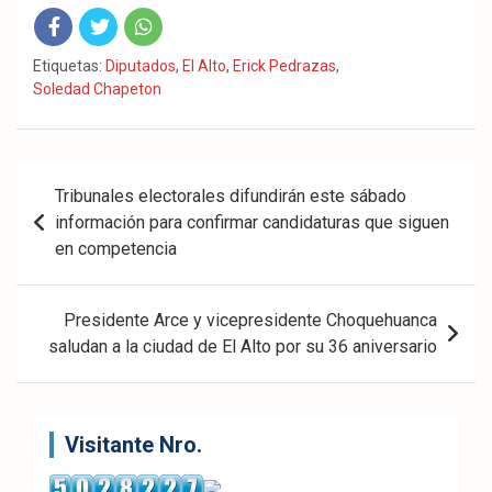
Fac
Twit
Wha
Etiquetas:
Diputados
,
El Alto
,
Erick Pedrazas
,
Soledad Chapeton
eb
ter
tsA
ook
pp
Navegación
Tribunales electorales difundirán este sábado
de
información para confirmar candidaturas que siguen
en competencia
entradas
Presidente Arce y vicepresidente Choquehuanca
saludan a la ciudad de El Alto por su 36 aniversario
Visitante Nro.