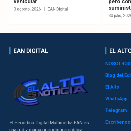
vehicular
pero con
suminist
3 agosto, 2026
EAN Digital
30 julio, 202
EAN DIGITAL
EL ALTO
NOSOTROS
Blog del Edi
El Alto
WhatsApp
Telegram
Escríbenos
El Periódico Digital Multimedia EAN es
una red y marca periodística pública