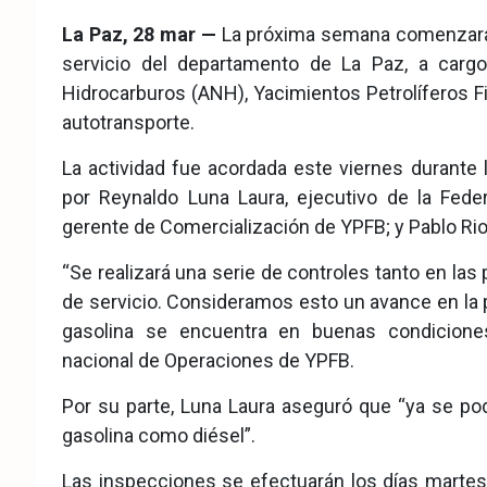
eb
ter
tsA
La Paz, 28 mar —
La próxima semana comenzarán 
ook
pp
servicio del departamento de La Paz, a carg
Hidrocarburos (ANH), Yacimientos Petrolíferos Fi
autotransporte.
La actividad fue acordada este viernes durante 
por Reynaldo Luna Laura, ejecutivo de la Fede
gerente de Comercialización de YPFB; y Pablo Rioj
“Se realizará una serie de controles tanto en l
de servicio. Consideramos esto un avance en la po
gasolina se encuentra en buenas condiciones”
nacional de Operaciones de YPFB.
Por su parte, Luna Laura aseguró que “ya se po
gasolina como diésel”.
Las inspecciones se efectuarán los días martes 