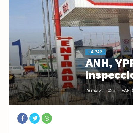
LA PAZ
ANH, YPF
inspecci
28 marzo, 2026
EAN Di
Fac
Twit
Wha