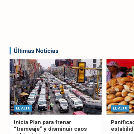
Últimas Noticias
EL ALTO
EL ALTO
Inicia Plan para frenar
Panifica
“trameaje” y disminuir caos
estabilid