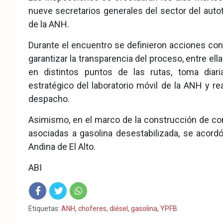
nueve secretarios generales del sector del auto
de la ANH.
Durante el encuentro se definieron acciones con
garantizar la transparencia del proceso, entre e
en distintos puntos de las rutas, toma diar
estratégico del laboratorio móvil de la ANH y r
despacho.
Asimismo, en el marco de la construcción de co
asociadas a gasolina desestabilizada, se acordó
Andina de El Alto.
ABI
Fac
Twit
Wha
Etiquetas:
ANH
,
choferes
,
diésel
,
gasolina
,
YPFB