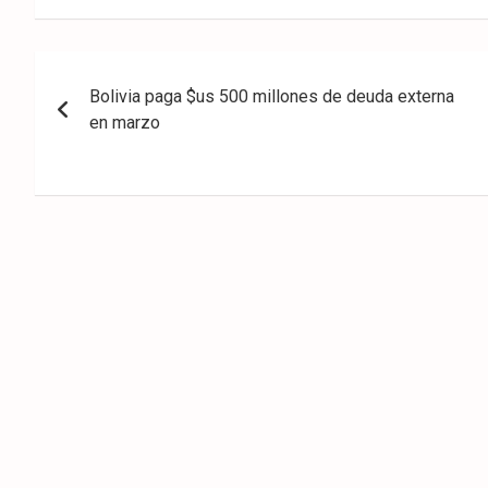
eb
ter
tsA
ook
pp
Navegación
Bolivia paga $us 500 millones de deuda externa
de
en marzo
entradas