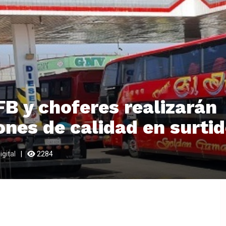
B y choferes realizarán
ones de calidad en surti
gital
2284