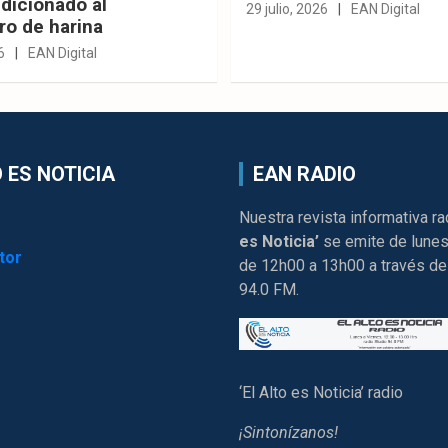
dicionado al
29 julio, 2026
EAN Digital
ro de harina
6
EAN Digital
 ES NOTICIA
EAN RADIO
Nuestra revista informativa ra
es Noticia’
se emite de lunes
tor
de 12h00 a 13h00 a través de
94.0 FM.
‘El Alto es Noticia’ radio
¡Sintonízanos!