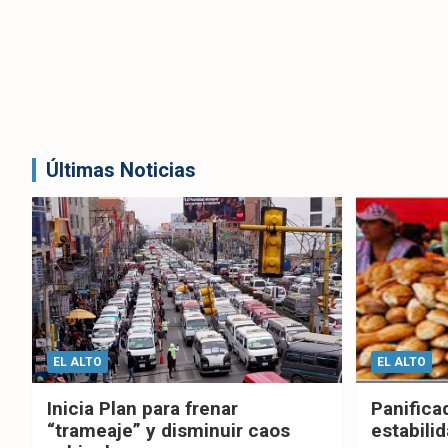
Últimas Noticias
EL ALTO
EL ALTO
Inicia Plan para frenar
Panifica
“trameaje” y disminuir caos
estabilid