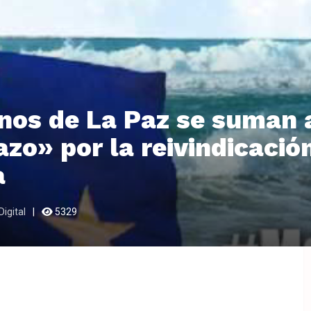
os de La Paz se suman 
zo» por la reivindicació
a
igital
5329