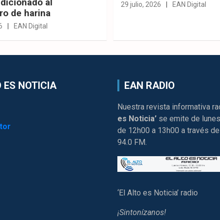
dicionado al
29 julio, 2026
EAN Digital
ro de harina
6
EAN Digital
 ES NOTICIA
EAN RADIO
Nuestra revista informativa ra
es Noticia’
se emite de lunes
tor
de 12h00 a 13h00 a través de
94.0 FM.
‘El Alto es Noticia’ radio
¡Sintonízanos!