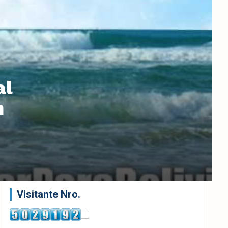
al
n
Visitante Nro.