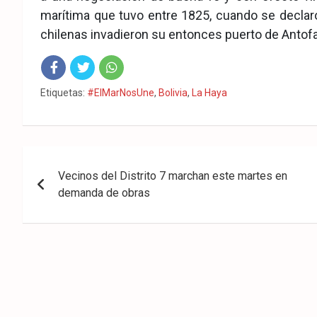
marítima que tuvo entre 1825, cuando se declar
chilenas invadieron su entonces puerto de Antof
Fac
Twit
Wha
Etiquetas:
#ElMarNosUne
,
Bolivia
,
La Haya
eb
ter
tsA
ook
pp
Navegación
Vecinos del Distrito 7 marchan este martes en
de
demanda de obras
entradas