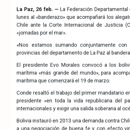
eb
ter
tsA
La Paz, 26 feb. —
La Federación Departamental 
ook
pp
lunes al «banderazo» que acompañará los alegat
Chile ante la Corte Internacional de Justicia
«jornadas por el mar».
«Nos estamos sumando conjuntamente con lo
provincias del departamento de La Paz al banderazo
El presidente Evo Morales convocó a los boliv
marítima «más grande del mundo», para acompañ
marítima que comenzará el 19 de marzo.
Conde resaltó el trabajo del primer mandatario e
presidente «en toda la vida republicana del pa
internacionales y exigir una salida soberana al oc
Bolivia instauró en 2013 una demanda contra Chile
a una negociación de buena fe y con efecto vin