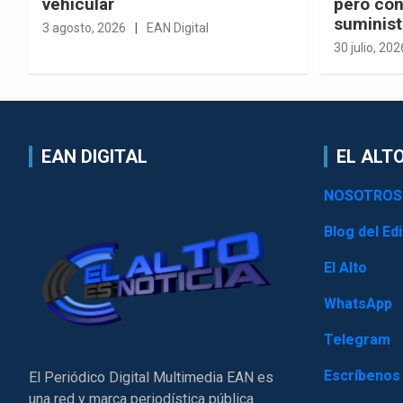
vehicular
pero con
suminist
3 agosto, 2026
EAN Digital
30 julio, 202
EAN DIGITAL
EL ALTO
NOSOTROS
Blog del Edi
El Alto
WhatsApp
Telegram
Escríbenos
El Periódico Digital Multimedia EAN es
una red y marca periodística pública