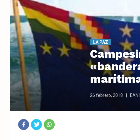
LA PAZ
Campesin
«bandera
marítim
26 febrero, 2018
EAN D
Fac
Twit
Wha