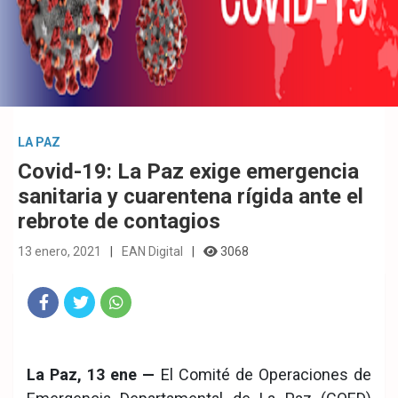
LA PAZ
Covid-19: La Paz exige emergencia
sanitaria y cuarentena rígida ante el
rebrote de contagios
13 enero, 2021
EAN Digital
3068
Fac
Twit
Wha
eb
ter
tsA
La Paz, 13 ene —
El Comité de Operaciones de
ook
pp