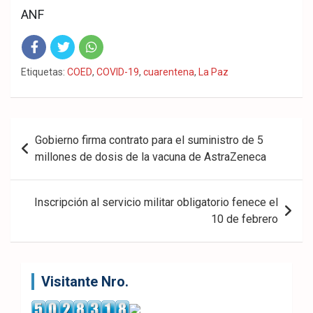
ANF
Fac
Twit
Wha
Etiquetas:
COED
,
COVID-19
,
cuarentena
,
La Paz
eb
ter
tsA
ook
pp
Navegación
Gobierno firma contrato para el suministro de 5
de
millones de dosis de la vacuna de AstraZeneca
entradas
Inscripción al servicio militar obligatorio fenece el
10 de febrero
Visitante Nro.