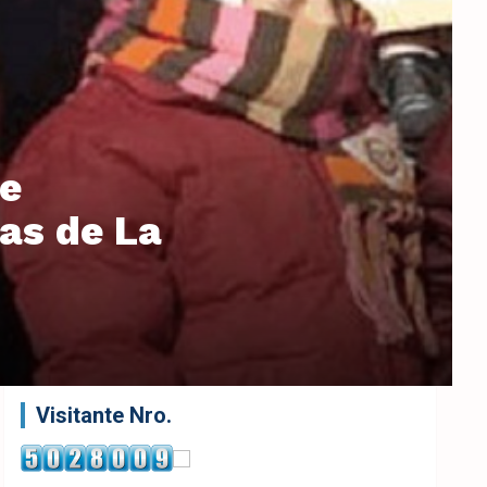
de
vas de La
Visitante Nro.