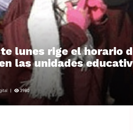
te lunes rige el horario 
 en las unidades educati
ital
3980