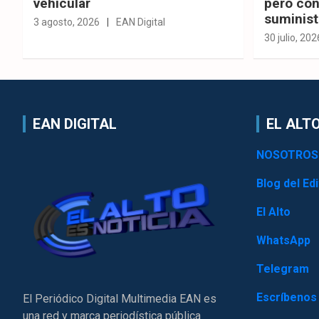
vehicular
pero con
suminist
3 agosto, 2026
EAN Digital
30 julio, 202
EAN DIGITAL
EL ALTO
NOSOTROS
Blog del Edi
El Alto
WhatsApp
Telegram
Escríbenos
El Periódico Digital Multimedia EAN es
una red y marca periodística pública