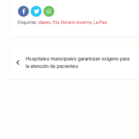
Fac
Twit
Wha
Etiquetas:
clases
,
frío
,
Horario invierno
,
La Paz
eb
ter
tsA
ook
pp
Navegación
Hospitales municipales garantizan oxígeno para
de
la atención de pacientes
entradas