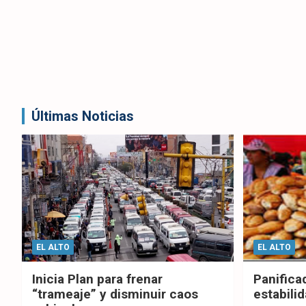
Últimas Noticias
EL ALTO
EL ALTO
Inicia Plan para frenar
Panifica
“trameaje” y disminuir caos
estabilid