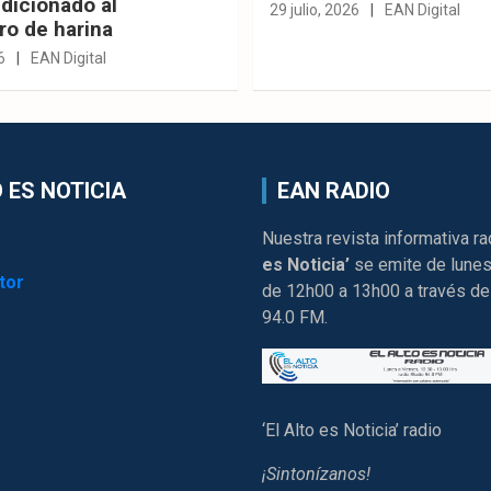
dicionado al
29 julio, 2026
EAN Digital
ro de harina
6
EAN Digital
 ES NOTICIA
EAN RADIO
Nuestra revista informativa ra
es Noticia’
se emite de lunes
tor
de 12h00 a 13h00 a través de
94.0 FM.
‘El Alto es Noticia’ radio
¡Sintonízanos!